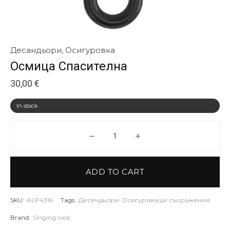
Десандьори
,
Осигуровка
Осмица Спасителна
30,00
€
In stock
Осмица Спасителна quantity
ADD TO CART
SKU:
ALP4316
Tags:
Десендьори
Осигуряващи съоръжения
Brand:
Singing rock