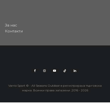
За нас
Контакти
Varrio Sport © - All Seasons Outdoor e регистрирана търговска
марка. Всички права запазени. 2016 - 2026