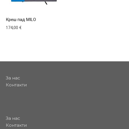
Креш пад MILO
174,00
€
This product has multiple variants. The options may be
За нас
Контакти
За нас
Контакти