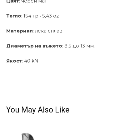
Цвят
: черен мат
Тегло
: 154 гр • 5,43 oz
Материал
: лека сплав
Диаметър на въжето
: 8,5 до 13 мм.
Якост
: 40 kN
You May Also Like