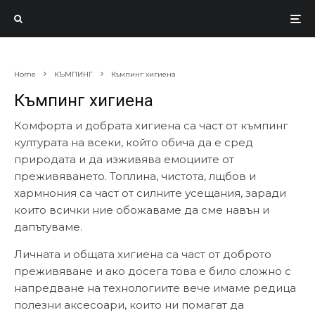
Home
КЪМПИНГ
Къмпинг хигиена
Къмпинг хигиена
Комфорта и добрата хигиена са част от къмпинг
културата на всеки, който обича да е сред
природата и да изживява емоциите от
преживяването. Топлина, чистота, лщбов и
хармнония са част от силните усещания, заради
които всички ние обожаваме да сме навън и
дапътуваме.
Личната и общата хигиена са част от доброто
преживяване и ако досега това е било сложно с
напредване на технологиите вече имаме редица
полезни аксесоари, които ни помагат да