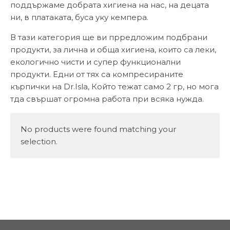
поддържаме добрата хигиена на нас, на децата
ни, в платаката, буса уку кемпера.
В тази категория ще ви прредложим подбрани
продукти, за лична и обща хигиена, които са леки,
екологично чисти и супер функционални
продукти. Едни от тях са компресираните
кърпички на Dr.Isla, Който тежат само 2 гр, но мога
тда свършат огромна работа при всяка нужда.
No products were found matching your
selection.