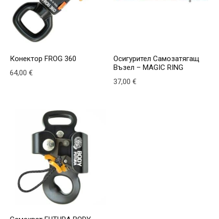
Конектор FROG 360
Осигурител Самозатягащ
Възел – MAGIC RING
64,00
€
37,00
€