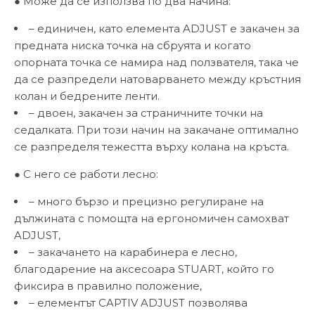
● Може да се използва по два начина:
– единичен, като елемента ADJUST е закачен за
предната ниска точка на сбруята и когато
опорната точка се намира над ползвателя, така че
да се разпредели натоварването между кръстния
колан и бедрените ленти.
– двоен, закачен за страничните точки на
седалката. При този начин на закачане оптимално
се разпределя тежестта върху колана на кръста.
● С него се работи лесно:
– много бързо и прецизно регулиране на
дължината с помощта на ергономичен самохват
ADJUST,
– закачането на карабинера е лесно,
благодарение на аксесоара STUART, който го
фиксира в правилно положение,
– елементът CAPTIV ADJUST позволява