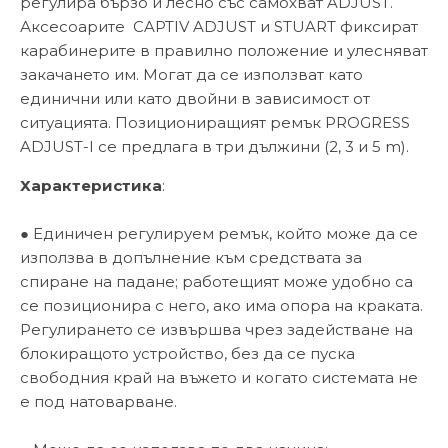
регулира бързо и лесно със самохват ADJUST.
Аксесоарите CAPTIV ADJUST и STUART фиксират
карабинерите в правилно положение и улесняват
закачането им. Могат да се използват като
единични или като двойни в зависимост от
ситуацията. Позициониращият ремък PROGRESS
ADJUST-I се предлага в три дължини (2, 3 и 5 m).
Характеристика
:
● Единичен регулируем ремък, който може да се
използва в допълнение към средствата за
спиране на падане; работещият може удобно са
се позиционира с него, ако има опора на краката.
Регулирането се извършва чрез задействане на
блокиращото устройство, без да се пуска
свободния край на въжето и когато системата не
е под натоварване.