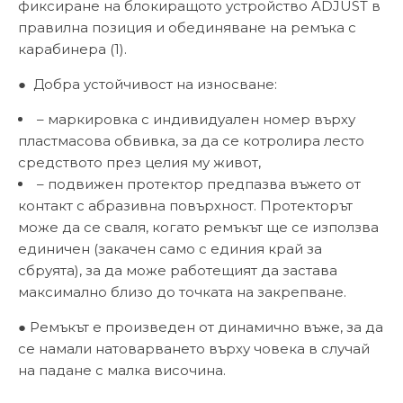
фиксиране на блокиращото устройство ADJUST в
правилна позиция и обединяване на ремъка с
карабинера (1).
● Добра устойчивост на износване:
– маркировка с индивидуален номер върху
пластмасова обвивка, за да се котролира лесто
средството през целия му живот,
– подвижен протектор предпазва въжето от
контакт с абразивна повърхност. Протекторът
може да се сваля, когато ремъкът ще се използва
единичен (закачен само с единия край за
сбруята), за да може работещият да застава
максимално близо до точката на закрепване.
● Ремъкът е произведен от динамично въже, за да
се намали натоварването върху човека в случай
на падане с малка височина.