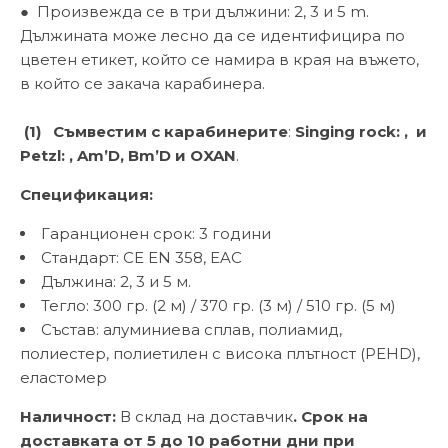
● Произвежда се в три дължини: 2, 3 и 5 m.
Дължината може лесно да се идентифицира по
цветен етикет, който се намира в края на въжето,
в който се закача карабинера.
(1) Съмвестим с карабинерите
:
Singing rock: , и
Petzl: , Am’D, Bm’D и OXAN
.
Спецификация:
Гаранционен срок: 3 години
Стандарт: CE EN 358, EAC
Дължина: 2, 3 и 5 м.
Тегло: 300 гр. (2 м) / 370 гр. (3 м) / 510 гр. (5 м)
Състав: алуминиева сплав, полиамид,
полиестер, полиетилен с висока плътност (PEHD),
еластомер
Наличност:
В склад на доставчик
. Срок на
доставката от 5 до 10 работни дни при