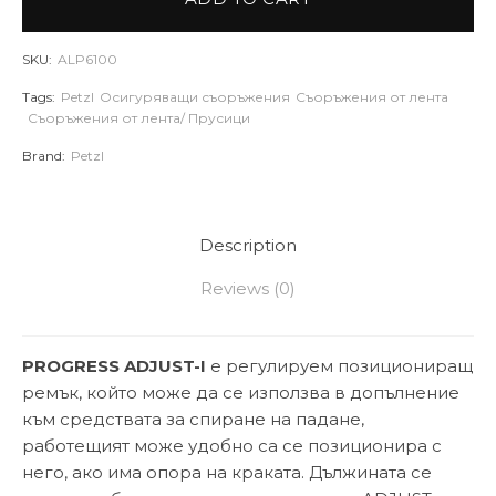
SKU:
ALP6100
Tags:
Petzl
Осигуряващи съоръжения
Съоръжения от лента
Съоръжения от лента/ Прусици
Brand:
Petzl
Description
Reviews (0)
PROGRESS ADJUST-I
е регулируем позициониращ
ремък, който може да се използва в допълнение
към средствата за спиране на падане,
работещият може удобно са се позиционира с
него, ако има опора на краката. Дължината се