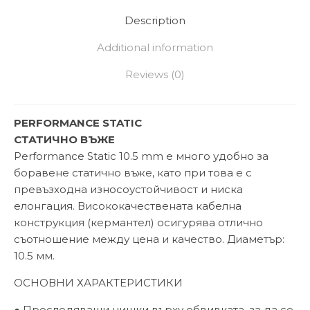
Description
Additional information
Reviews (0)
PERFORMANCE STATIC
СТАТИЧНО ВЪЖЕ
Performance Static 10.5 mm е много удобно за
боравене статично въже, като при това е с
превъзходна износоустойчивост и ниска
елонгация. Висококачествената кабелна
конструкция (кермантел) осигурява отлично
съотношение между цена и качество. Диаметър:
10.5 мм.
ОСНОВНИ ХАРАКТЕРИСТИКИ
● Проследяващи нишки върху обвивката, за да се