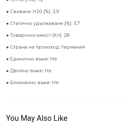
● Свиване H20 [%]: 3,9
● Статично удължаване [%]: 3,7
● Товароносимост [Kn]: 28
● Страна на произход: Германия
● Единично въже: Не
● Двойно въже: Не
● Близначно въже: Не
You May Also Like