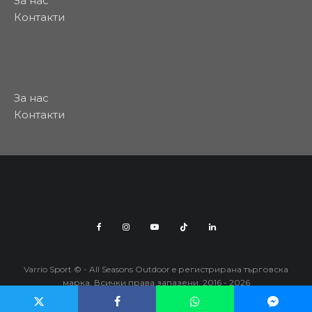
За нас
Контакти
За нас
Контакти
Varrio Sport © - All Seasons Outdoor e регистрирана търговска
марка. Всички права запазени. 2016 - 2026