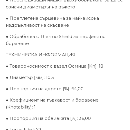
означи диаметърът на въжето
● Преплетена сърцевина за най-висока
издръжливост на скъсване
● Обработка с Thermo Shield за перфектно
боравене
ТЕХНИЧЕСКА ИНФОРМАЦИЯ
● Товароносимост с възел Осмица [Kn]: 18
● Диаметър [мм]: 10.5
● Пропорция на ядрото [%]: 64,00
● Коефициент на гъвкавост и боравене
(Knotability): 1
● Пропорция на обвивката [%]: 36,00
● Тегло [г/м]: 72