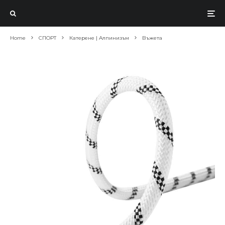
Home
СПОРТ
Катерене | Алпинизъм
Въжета