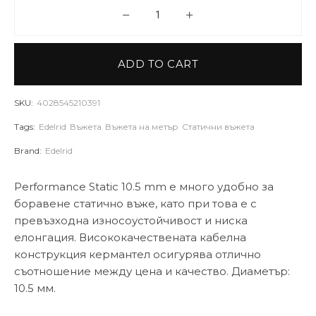
Въже Edelrid Performance Stati
ADD TO CART
SKU:
4028545210391
Tags:
Edelrid
Въжета
Въжета на метър
Статични въжета
Brand:
Edelrid
Performance Static 10.5 mm е много удобно за
боравене статично въже, като при това е с
превъзходна износоустойчивост и ниска
елонгация. Висококачествената кабелна
конструкция кермантел осигурява отлично
съотношение между цена и качество. Диаметър:
10.5 мм.