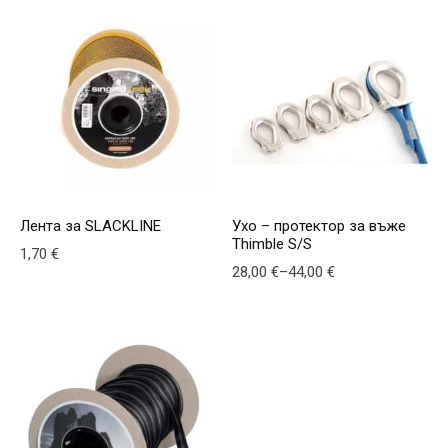
Лента за SLACKLINE
Ухо – протектор за въже
Thimble S/S
1,70
€
Price range: 28,00 € through 44,0
28,00
€
–
44,00
€
This product has multiple v