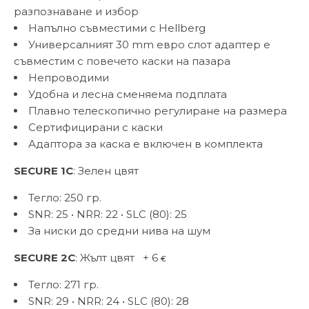
разпознаване и избор
Напълно съвместими с Hellberg
Универсалният 30 mm евро слот адаптер е
съвместим с повечето каски на пазара
Непроводими
Удобна и лесна сменяема подплата
Плавно телескопично регулиране на размера
Сертифицирани с каски
Адаптора за каска е включен в комплекта
SECURE 1C
: Зелен цвят
Тегло: 250 гр.
SNR: 25 • NRR: 22 • SLC (80): 25
За ниски до средни нива на шум
SECURE 2C
: Жълт цвят + 6
€
Тегло: 271 гр.
SNR: 29 • NRR: 24 • SLC (80): 28