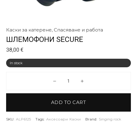
Каски за катерене
,
Спасяване и работа
ШЛЕМОФОНИ SECURE
38,00
€
In stock
ШЛЕМОФОНИ SECURE quanti
ADD TO CART
SKU:
ALP6125
Tags:
Аксесоари
Каски
Brand:
Singing rock