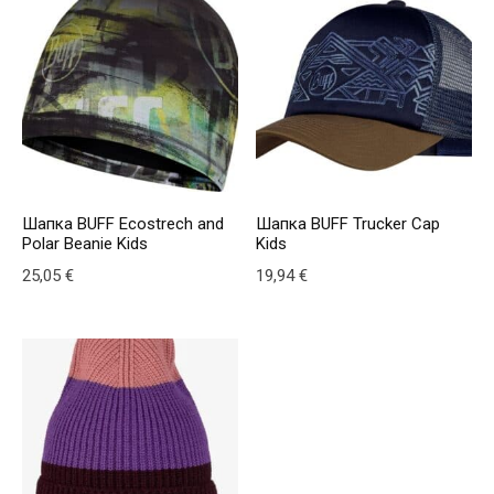
Шапка BUFF Ecostrech and
Шапка BUFF Trucker Cap
Polar Beanie Kids
Kids
25,05
€
19,94
€
This product has multiple variants. The options may be
This product has multiple v