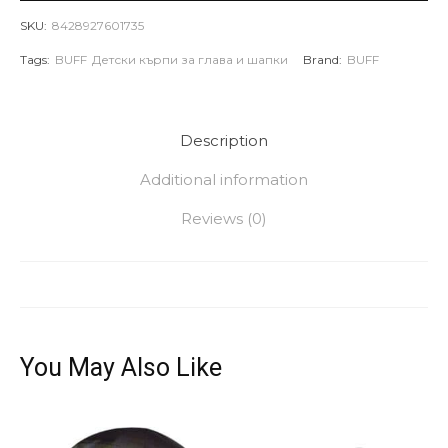
SKU:
8428927601735
Tags:
BUFF
Детски кърпи за глава и шапки
Brand:
BUFF
Description
Additional information
Reviews (0)
You May Also Like