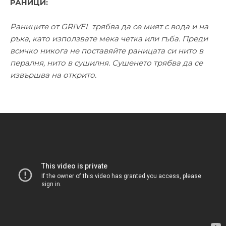
РАНИЦИ:
Раниците от GRIVEL трябва да се мият с вода и на
ръка, като използвате мека четка или гъба. Преди
всичко никога не поставяйте раницата си нито в
пералня, нито в сушилня. Сушенето трябва да се
извършва на открито.