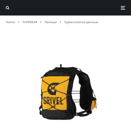
Home
ТУРИЗЪМ
Раници
Туристически раници