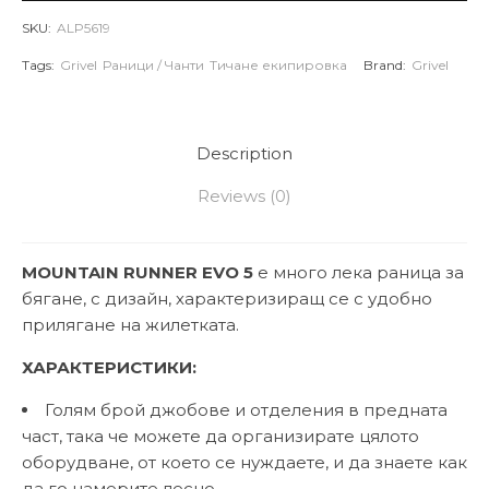
SKU:
ALP5619
Tags:
Grivel
Раници / Чанти
Тичане екипировка
Brand:
Grivel
Description
Reviews (0)
MOUNTAIN RUNNER EVO 5
е много лека раница за
бягане, с дизайн, характеризиращ се с удобно
прилягане на жилетката.
ХАРАКТЕРИСТИКИ:
Голям брой джобове и отделения в предната
част, така че можете да организирате цялото
оборудване, от което се нуждаете, и да знаете как
да го намерите лесно.