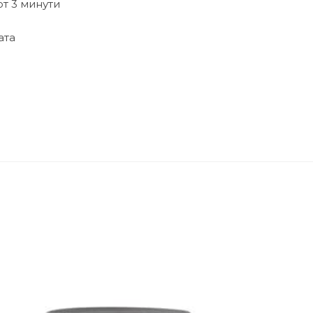
от 3 минути
ата