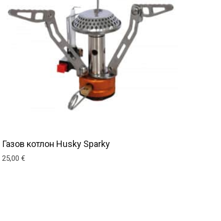
Газов котлон Husky Sparky
25,00
€
 be chosen on the product page