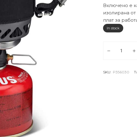
Включено е к
изолирана от 
плат за работ
In stock
PRIMUS Комплек
SKU:
P356030
T