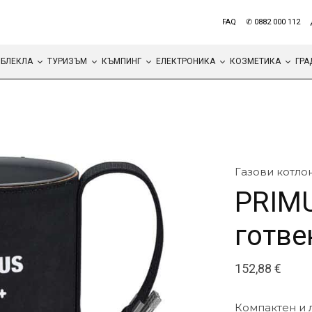
FAQ
✆ 0882 000 112
БЛЕКЛА
ТУРИЗЪМ
КЪМПИНГ
ЕЛЕКТРОНИКА
КОЗМЕТИКА
ГРА
Газови котло
PRIMU
готвен
152,88
€
Компактен и л