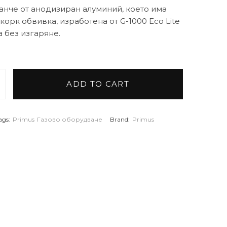
анче от анодизиран алуминий, което има
корк обвивка, изработена от G-1000 Eco Lite
а без изгаряне.
ADD TO CART
т за готвене Lite Plus Stove quantity
ags:
Primus
Газово оборудване
Brand:
Primus