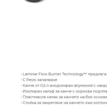
• Laminar Flow Burner Technology™ предлага
• С Piezo запалване
• Канче от 0,5 л анодизиран алуминий с на
• Изолиран калъф за канче с коркова подплат
• Пластмасов капак за канчето на био основа
• Стойка за закрепяне на канчето към котло