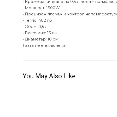
• Време за кипване на 0,5 л вода – по-малко 
• Мощност: 1500W
• Прецизен пламък и контрол на температур
• Тегло: 402 гр
• Обем: 0,5 л
• Височина: 13 см
• Диаметър: 10 см
Газта не е включена!
You May Also Like