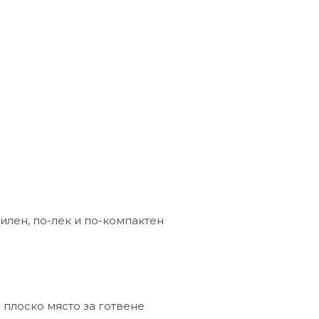
билен, по-лек и по-компактен
е плоско място за готвене