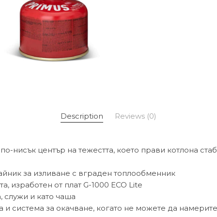
Description
Reviews (0)
 по-нисък център на тежестта, което прави котлона ста
крайник за изливане с вграден топлообменник
а, изработен от плат G-1000 ECO Lite
, служи и като чаша
на и система за окачване, когато не можете да намерит