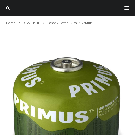
Home
КЪМПИНГ
Газови котлони за къмпинг