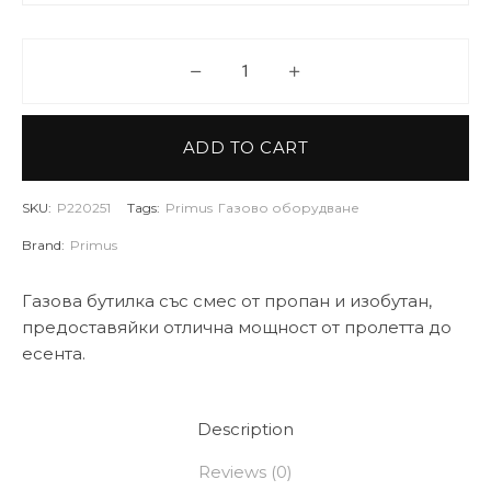
PRIMUS Газова бутилка Summe
ADD TO CART
SKU:
P220251
Tags:
Primus
Газово оборудване
Brand:
Primus
Газова бутилка със смес от пропан и изобутан,
предоставяйки отлична мощност от пролетта до
есента.
Description
Reviews (0)