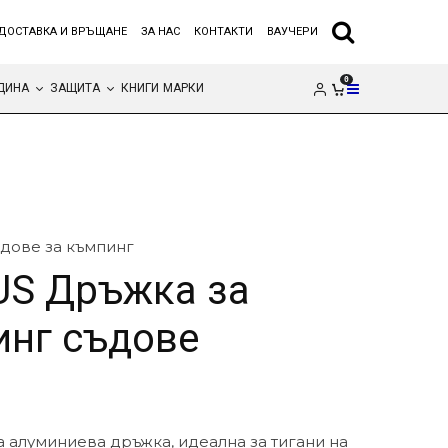
ДОСТАВКА И ВРЪЩАНЕ
ЗА НАС
КОНТАКТИ
ВАУЧЕРИ
0
ДИНА
ЗАЩИТА
КНИГИ
МАРКИ
дове за къмпинг
US Дръжка за
нг съдове
а алуминиева дръжка, идеална за тигани на