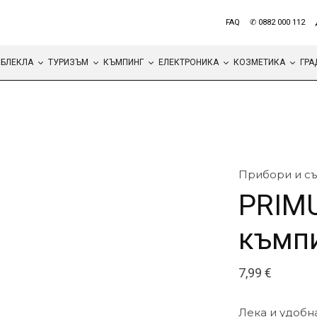
FAQ
✆ 0882 000 112
БЛЕКЛА
ТУРИЗЪМ
КЪМПИНГ
ЕЛЕКТРОНИКА
КОЗМЕТИКА
ГРА
Прибори и съ
PRIM
къмпи
7,99
€
Лека и удобн