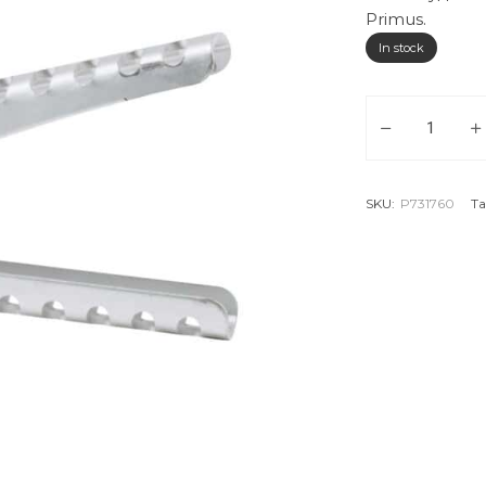
Primus.
In stock
PRIMUS Дръжка
SKU:
P731760
Ta