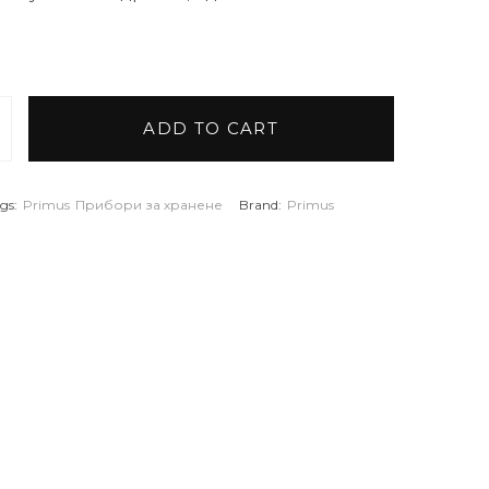
ADD TO CART
 за къмпинг съдове quantity
gs:
Primus
Прибори за хранене
Brand:
Primus