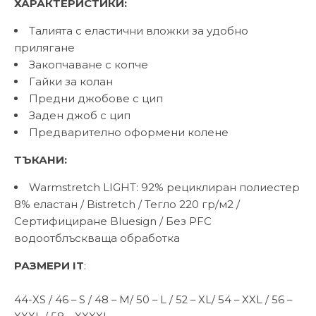
ХАРАКТЕРИСТИКИ:
Талията с еластични вложки за удобно
прилягане
Закопчаване с копче
Гайки за колан
Предни джобове с цип
Заден джоб с цип
Предварително оформени колене
ТЪКАНИ:
Warmstretch LIGHT: 92% рециклиран полиестер
8% еластан / Bistretch / Тегло 220 гр/м2 /
Сертифициране Bluesign / Без PFC
водоотблъскваща обработка
РАЗМЕРИ IT
:
44-XS / 46 – S / 48 – M/ 50 – L / 52 – XL/ 54 – XXL / 56 –