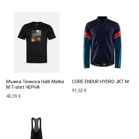
Мъжка Тениска Halti Matka
CORE ENDUR HYDRO JKT M
M T-shirt ЧЕРНА
91,52
€
40,39
€
This product has multiple v
This product has multiple variants. The options may be