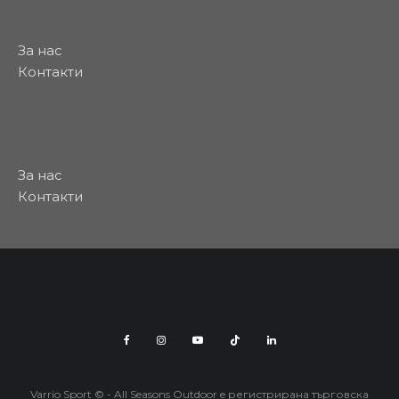
За нас
Контакти
За нас
Контакти
Varrio Sport © - All Seasons Outdoor e регистрирана търговска