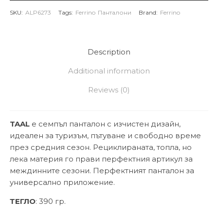
SKU:
ALP6273
Tags:
Ferrino
Панталони
Brand:
Ferrino
Description
Additional information
Reviews (0)
TAAL
е семпъл панталон с изчистен дизайн,
идеален за туризъм, пътуване и свободно време
през средния сезон. Рециклираната, топла, но
лека материя го прави перфектния артикул за
междинните сезони. Перфектният панталон за
универсално приложение.
ТЕГЛО
: 390 гр.