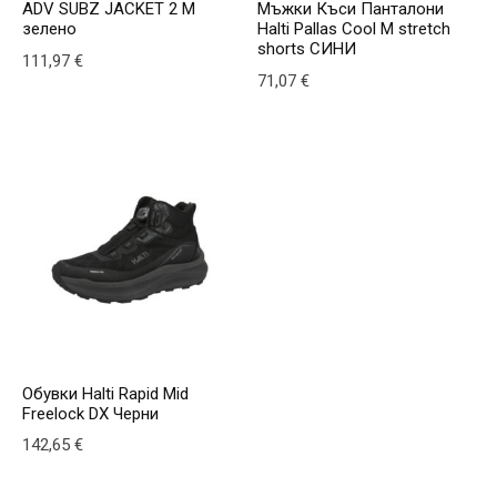
ADV SUBZ JACKET 2 M
Мъжки Къси Панталони
зелено
Halti Pallas Cool M stretch
shorts СИНИ
111,97
€
71,07
€
This product has multiple variants. The options may be
This product has multiple v
Обувки Halti Rapid Mid
Freelock DX Черни
142,65
€
This product has multiple variants. The options may be