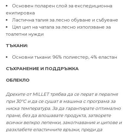
Основен поларен слой за експедиционна
екипировка
Ластична талия за лесно обуване и събуеане
Цял цип на чатала за лесно използване за
тоалетни нужди
ТЪКАНИ:
Основни тъкани: 96% полиестер, 4% еластан
СЪХРАНЕНИЕ И ПОДДРЪЖКА
ОБЛЕКЛО
Дрехите от MILLET трябва да се перат в пералня
при 30°C и да се сушат в машина с програма за
ниска температура. За да гарантирате оптимално
пране, без да влошавате продукта, затворете
всички велкро лепенки, закопчавания и ципове и
разхлабете еластичните връзки, преди да