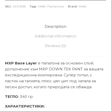
SKU:
ALP2965
Tags:
Millet
Панталони
Brand:
Millet
Description
Additional information
Reviews (0)
MXP Base Layer
e паталона за основен слой,
допълнение към MXP DOWN TEK PANT за вашата
експедиционна екипировка. Супер топъл, с
ластик на талията, плюс цял цип под чатала за
лесен достъп, когато природата се обажда.
ТЕГЛО
: 340 гр.
ХАРАКТЕРИСТИКИ: