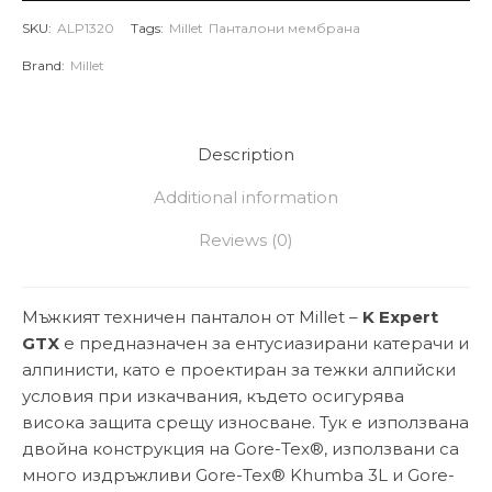
SKU:
ALP1320
Tags:
Millet
Панталони мембрана
Brand:
Millet
Description
Additional information
Reviews (0)
Мъжкият техничен панталон от Millet –
K Expert
GTX
е предназначен за ентусиазирани катерачи и
алпинисти, като е проектиран за тежки алпийски
условия при изкачвания, където осигурява
висока защита срещу износване. Тук е използвана
двойна конструкция на Gore-Tex®, използвани са
много издръжливи Gore-Tex® Khumba 3L и Gore-