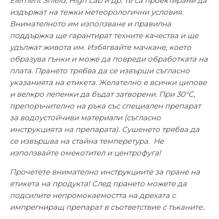
Element Shield, High Lab и др. Te са проектирани да
издържат на тежки метеорологични условия.
Внимателното им използване и правилна
поддържка ще гарантират техните качества и ще
удължат живота им. Избягвайте мачкане, което
образува гънки и може да повреди обработката на
плата. Прането трябва да се извърши съгласно
указанията на етикета. Желателно е всички ципове
и велкро лепенки да бъдат затворени. При 30°C,
препоръчително на ръка със специален препарат
за водоустойчиви материали (съгласно
инструкцията на препарата). Сушенето трябва да
се извършва на стайна темперетура. Не
използвайте омекотител и центрофуга!
Прочетете внимателно инструкциите за пране на
етикета на продукта! След прането можете да
подсилите непромокаемостта на дрехата с
импрегниращ препарат в съответствие с тъканите..