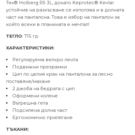
Tex® Holberg RS 3L, докато Keprotec® Kevlar
устойчив на разкъсване се използва и в долната
част на панталона. Това е избор на панталон за
който всеки в планината е мечтал!
ТЕГЛО
: 715 гр.
ХАРАКТЕРИСТИКИ:
Регулируема велкро лента
Подвижни презрамки
Цип по целия крак на панталона за лесно
поставяне/махане
2 джоба на бедрата с цип
Оформени колене
Вътрешна гета
Подсилена долна част
Ергономично прилягане
ТЪКАНИ: