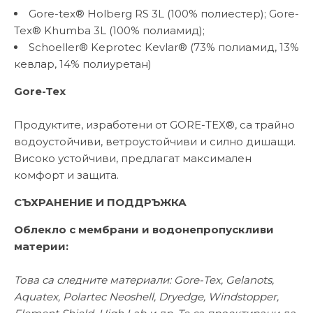
Gore-tex® Holberg RS 3L (100% полиестер); Gore-
Tex® Khumba 3L (100% полиамид);
Schoeller® Keprotec Kevlar® (73% полиамид, 13%
кевлар, 14% полиуретан)
Gore-Tex
Продуктите, изработени от GORE-TEX®, са трайно
водоустойчиви, ветроустойчиви и силно дишащи.
Високо устойчиви, предлагат максимален
комфорт и защита.
СЪХРАНЕНИЕ И ПОДДРЪЖКА
Облекло с мембрани и водонепропускливи
материи:
Това са следните материали: Gore-Tex, Gelanots,
Aquatex, Polartec Neoshell, Dryedge, Windstopper,