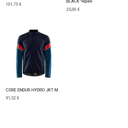
BLACK Черен
101,75
€
25,00
€
This product has multiple variants. The options may be
This product has multiple v
CORE ENDUR HYDRO JKT M
91,52
€
This product has multiple variants. The options may be