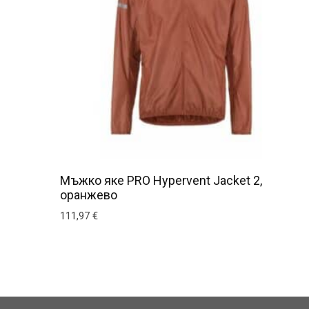
Мъжко яке PRO Hypervent Jacket 2,
оранжево
111,97
€
This product has multiple variants. The optio