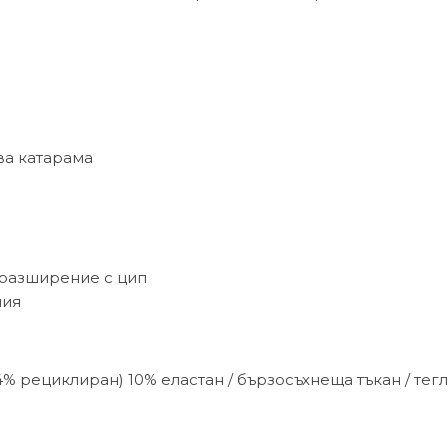
ва катарама
 разширение с цип
ния
 рециклиран) 10% еластан / бързосъхнеща тъкан / тегл