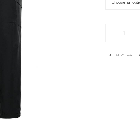
Панталон DIEN
SKU:
ALP5944
T