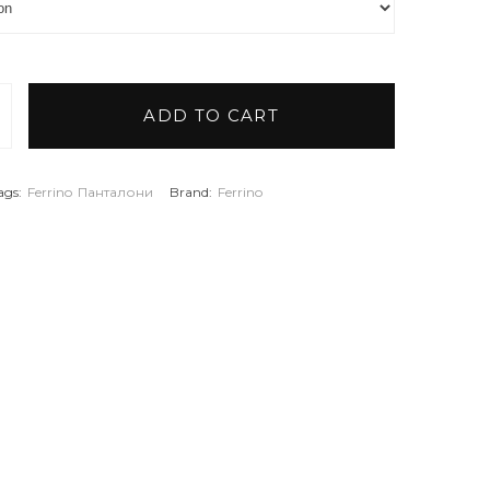
ADD TO CART
TES quantity
ags:
Ferrino
Панталони
Brand:
Ferrino