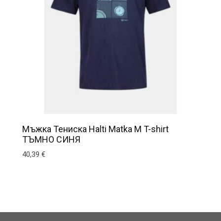
Мъжка Тениска Halti Matka M T-shirt
ТЪМНО СИНЯ
40,39
€
ns may be chosen on the product page
This product has multiple variants. The options may