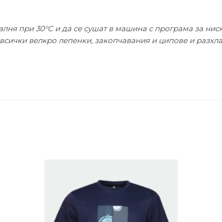
алня при 30°C и да се сушат в машина с програма за нис
 всички велкро лепенки, закопчавания и ципове и разхла