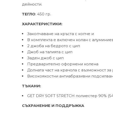
дейности.
ТЕГЛО
: 450 гр.
ХАРАКТЕРИСТИКИ:
Закопчаване на кръста с копче и
В комплекта е включен колан с алуминие
2 джоба на бедрото с цип
Джоб на талията с цип
Заден джоб с цип
Предварително оформени колена
Долната част на крачола с възможност за
Високоякостни антиабразивни подсилва
ТЪКАНИ:
GET DRY SOFT STRETCH полиестер 90% (54%
СЪХРАНЕНИЕ И ПОДДРЪЖКА