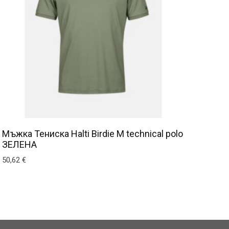
Мъжка Тениска Halti Birdie M technical polo
ЗЕЛЕНА
50,62
€
 be chosen on the product page
This product has multiple variants. The options may be c