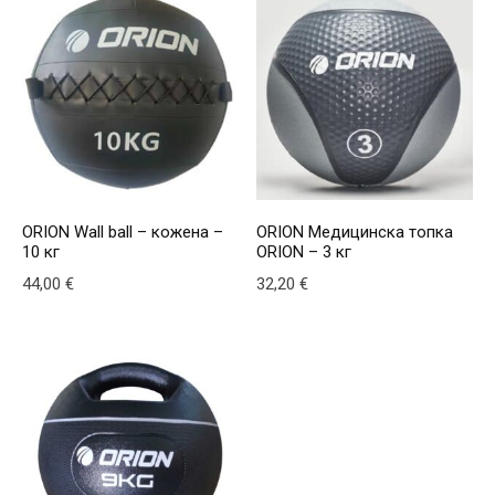
ORION Wall ball – кожена –
ORION Медицинска топка
10 кг
ORION – 3 кг
44,00
€
32,20
€
This product has multiple variants. The options may be
This product has multiple v