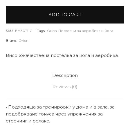
ADD TO CART
SKU:
EM3017-G
Tags:
Orion
Постелки за аеробика и йога
Brand:
Orion
Висококачествена постелка за йога и аеробика.
Description
Reviews (0)
• Подходяща за тренировки у дома и в зала, за
подобряване тонуса чрез упражнения за
стречинг и релакс.