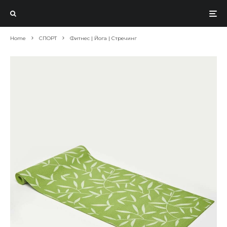
Home
СПОРТ
Фитнес | Йога | Стречинг