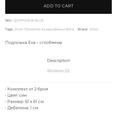
ADD TO CART
SKU:
QJ-MT025-61-BLUE
Tags:
Orion
Постелки за аеробика и йога
Brand:
Orion
Подложка Eva – сглобяема
Description
Reviews (0)
• Комплект от 2 броя
• Цвят: син
• Размер: 61 х 61 см
• Дебелина: 1 см