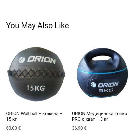
You May Also Like
ORION Wall ball – кожена –
ORION Медицинска топка
15 кг
PRO с хват – 3 кг
60,00
€
36,90
€
This product has multiple variants. The options may be
This product has multiple v