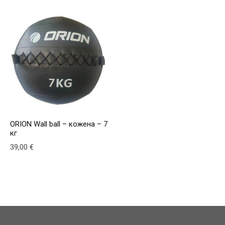
ORION Wall ball – кожена – 7
кг
39,00
€
This product has multiple variants. The options may be