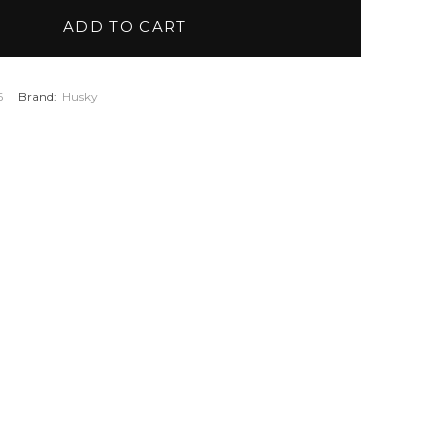
ADD TO CART
6
Brand:
Husky