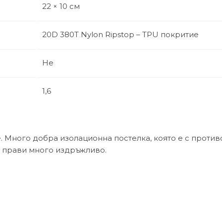
22 × 10 см
20D 380T Nylon Ripstop – TPU покритие
Не
1,6
е. Много добра изолационна постелка, която е с проти
о прави много издръжливо.