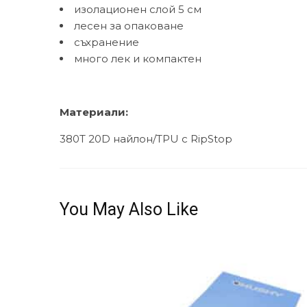
изолационен слой 5 см
лесен за опаковане
съхранение
много лек и компактен
Материали:
380T 20D найлон/TPU с RipStop
You May Also Like