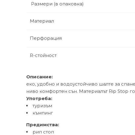
Размери (в опаковка)
Материал
Перфорация
R-стойност
Описание:
еко, удобно и водоустойчиво шалте за спан
ниво комфортен сън. Материалът Rip Stop г
Употреба:
туризъм
къмпинг
Предимства:
рип стоп