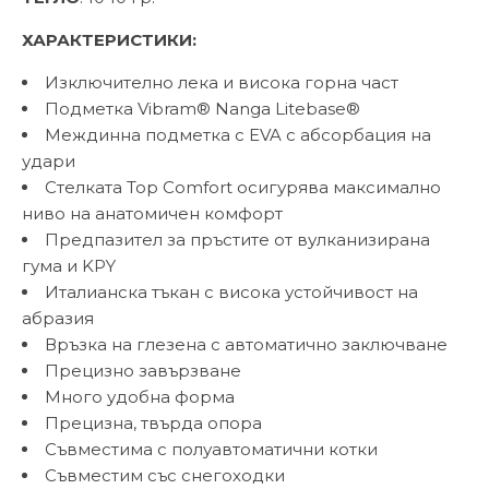
ХАРАКТЕРИСТИКИ:
Изключително лека и висока горна част
Подметка Vibram® Nanga Litebase®
Междинна подметка с EVA с абсорбация на
удари
Стелката Top Comfort осигурява максимално
ниво на анатомичен комфорт
Предпазител за пръстите от вулканизирана
гума и KPY
Италианска тъкан с висока устойчивост на
абразия
Връзка на глезена с автоматично заключване
Прецизно завързване
Много удобна форма
Прецизна, твърда опора
Съвместима с полуавтоматични котки
Съвместим със снегоходки