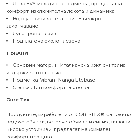
Лека EVA междинна подметка, предлагаща
комфорт, изключителна лекота и динамика
Водоустойчива гета с цип + велкро
закопчаване
Дунапренен език
Подплатена около глезена
ТЪКАНИ:
Основни материи: Италианска изключителна
издържива горна тъкън
Подметка: Vibram Nanga Litebase
Стелка : Топ комфортна стелка
Gore-Tex
Продуктите, изработени от GORE-TEX®, са трайно
водоустойчиви, ветроустойчиви и силно дишащи.
Високо устойчиви, предлагат максимален
комфорт и защита.