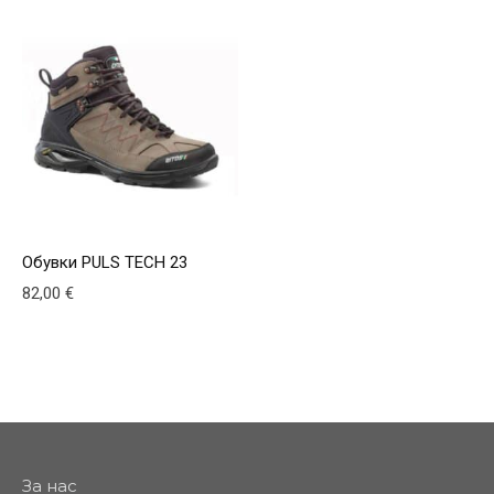
Обувки PULS TECH 23
82,00
€
This product has multiple variants. The options may be
За нас