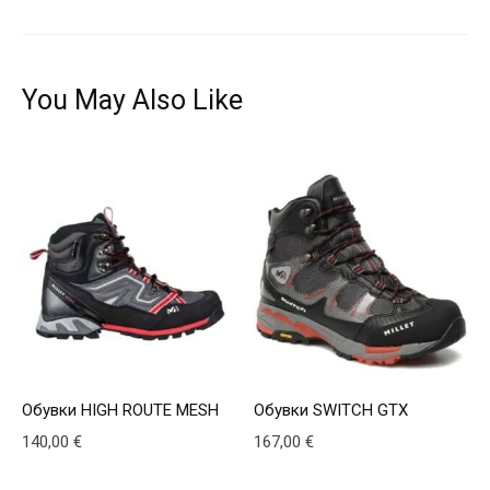
You May Also Like
Обувки HIGH ROUTE MESH
Обувки SWITCH GTX
140,00
€
167,00
€
This product has multiple variants. The options may be
This product has multiple v