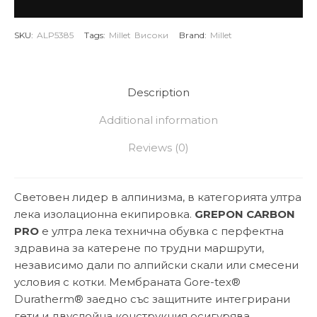
SKU:
ALP5385
Tags:
Millet
Високи
Brand:
Millet
Description
Additional information
Reviews (0)
Световен лидер в алпинизма, в категорията ултра
лека изолационна екипировка.
GREPON CARBON
PRO
е ултра лека технична обувка с перфектна
здравина за катерене по трудни маршрути,
независимо дали по алпийски скали или смесени
условия с котки. Мембраната Gore-tex®
Duratherm® заедно със защитните интегрирани
гети и двуслойна конструкция осигурява