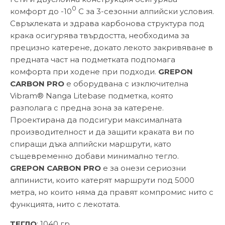
0
комфорт до -10
С за 3-сезонни алпийски условия.
Свръхлеката и здрава карбонова структура под
крака осигурява твърдостта, необходима за
прецизно катерене, докато лекото закривяване в
предната част на подметката подпомага
комфорта при ходене при подходи.
GREPON
CARBON PRO
е оборудвана с изключителна
Vibram® Nanga Litebase подметка, която
разполага с предна зона за катерене.
Проектирана да подсигури максималната
производителност и да защити краката ви по
спиращи дъха алпийски маршрути, като
същевременно добави минимално тегло.
GREPON CARBON PRO
е за онези сериозни
алпинисти, които катерят маршрути под 5000
метра, но които няма да правят компромис нито с
функцията, нито с лекотата.
ТЕГЛО
: 1040 гр.