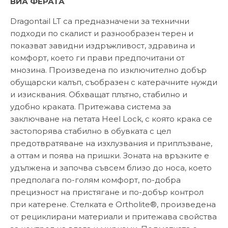
ВИА ФЕРАТА
Dragontail LT са предназначени за технични
подходи по скалист и разнообразен терен и
показват завидни издръжливост, здравина и
комфорт, което ги прави предпочитани от
мнозина. Произведена по изключително добър
обущарски калъп, съобразен с катерачните нужди
и изисквания. Обхващат плътно, стабилно и
удобно краката. Притежава система за
заключване на петата Heel Lock, с която крака се
застопорява стабилно в обувката с цел
предотвратяване на изхлузвания и приплъзване,
а оттам и поява на пришки. Зоната на връзките е
удължена и започва съвсем близо до носа, което
предполага по-голям комфорт, по-добра
прецизност на пристягане и по-добър контрол
при катерене. Стелката е Ortholite®, произведена
от рециклирани материали и притежава свойства