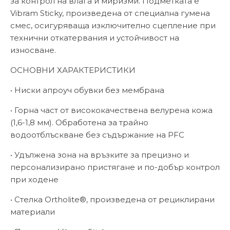
за контрол на влага и миризми. Подметката е
Vibram Sticky, произведена от специална гумена
смес, осигуряваща изключително сцепление при
технични откатервания и устойчивост на
износване.
ОСНОВНИ ХАРАКТЕРИСТИКИ
• Ниски апроуч обувки без мембрана
• Горна част от висококачествена велурена кожа
(1,6-1,8 мм). Обработена за трайно
водоотблъскване без съдържание на PFC
• Удължена зона на връзките за прецизно и
персонализирано пристягане и по-добър контрол
при ходене
• Стелка Ortholite®, произведена от рециклирани
материали