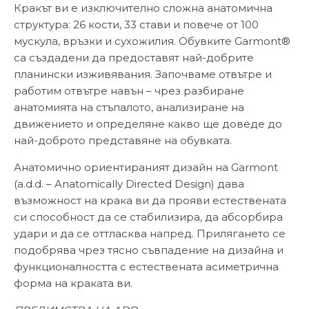
Кракът ви е изключително сложна анатомична
структура: 26 кости, 33 стави и повече от 100
мускула, връзки и сухожилия. Обувките Garmont®
са създадени да предоставят най-добрите
планински изживявания. Започваме отвътре и
работим отвътре навън – чрез разбиране
анатомията на стъпалото, анализиране на
движението и определяне какво ще доведе до
най-доброто представяне на обувката.
Анатомично ориентираният дизайн на Garmont
(a.d.d. – Anatomically Directed Design) дава
възможност на крака ви да прояви естествената
си способност да се стабилизира, да абсорбира
удари и да се оттласква напред. Прилягането се
подобрява чрез тясно съвпадение на дизайна и
функционалността с естествената асиметрична
форма на краката ви.