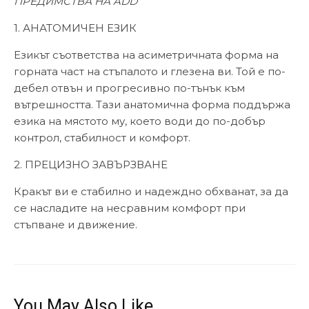
ПРЕДИМСТВА НА ADD
1. АНАТОМИЧЕН ЕЗИК
Езикът съответства на асиметричната форма на
горната част на стъпалото и глезена ви. Той е по-
дебел отвън и прогресивно по-тънък към
вътрешността. Тази анатомична форма поддържа
езика на мястото му, което води до по-добър
контрол, стабилност и комфорт.
2. ПРЕЦИЗНО ЗАВЪРЗВАНЕ
Кракът ви е стабилно и надеждно обхванат, за да
се насладите на несравним комфорт при
стъпване и движение.
You May Also Like