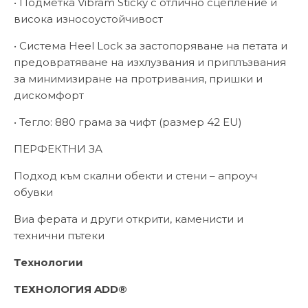
• Подметка Vibram Sticky с отлично сцепление и
висока износоустойчивост
• Система Heel Lock за застопоряване на петата и
предовратяване на изхлузвания и приплъзвания
за минимизиране на протривания, пришки и
дискомфорт
• Тегло: 880 грама за чифт (размер 42 EU)
ПЕРФЕКТНИ ЗА
Подход към скални обекти и стени – апроуч
обувки
Виа ферата и други открити, каменисти и
технични пътеки
Технологии
ТЕХНОЛОГИЯ ADD®