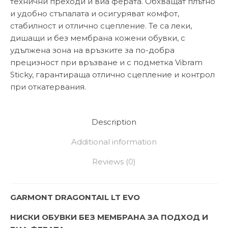
технични преходи и виа ферата. Обхващат плътно
и удобно стъпалата и осигуряват комфот,
стабилност и отлично сцепление. Те са леки,
дишащи и без мембрана кожени обувки, с
удължена зона на връзките за по-добра
прецизност при връзване и с подметка Vibram
Sticky, гарантираща отлично сцепление и контрол
при откатервания.
Description
Additional information
Reviews (0)
GARMONT DRAGONTAIL LT EVO
НИСКИ ОБУВКИ БЕЗ МЕМБРАНА ЗА ПОДХОД И