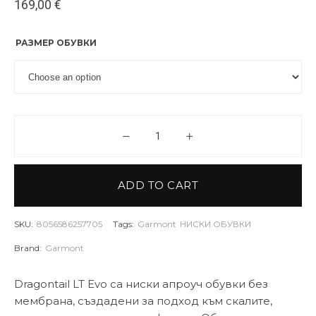
169,00
€
РАЗМЕР ОБУВКИ
Обувки Garmont Dragontail LT 
ADD TO CART
SKU:
8056586257705
Tags:
Garmont
НИСКИ ОБУВКИ
Brand:
Garmont
Dragontail LT Evo са ниски апроуч обувки без
мембрана, създадени за подход към скалите,