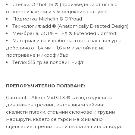
Стелки: OrthoLite ® (произведени от пяна с
отворени клетки и 5 % рециклирана гума)
Подметка: Michelin ® Offroad
Технология: add ® (Anatomically Directed Design)
Мембрана: GORE – TEX ® Extended Comfort
Материали на изработка: горна част: велур с
дебелина от 1,4 мм – 1,6 мм и устойчив на
протриване микрофибър
Тегло: 515 гр за половин чифт
ПРЕПОРЪЧИТЕЛНО ПОЛЗВАНЕ:
Garmont – Akron Mid GTX ® са подходящи за
динамичен трекинг, интензивен хайкинг,
скалисти пътеки, стръмни склонове и трудни
маршрути, където се търси максимално
сцепление, прецизност и пълна защита от вода.