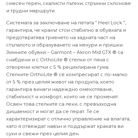
смесен терен, скалисти пътеки, стръмни склонове
и трудни маршрути.
Системата за заключване на петата “ Heel Lock ”,
гарантира, че кракът стои стабилно в обувката и
предотвратява триенето на задната част на
стъпалото и образуването на мехури и пришки.
Зимните обувки – Garmont – Akron Mid GTX ® са
снабдени и с OrthoLite ® стелки от пяна с
отворени клетки с 5 % рециклирана гума.
Стелките OrthoLite ® се компресират с по-малко
от 5 % през целия живот на продукта, което
гарантира винаги надеждно омекотяване,
стабилност и комфорт, които не се променят.
Освен това стелките са леки, с превъзходна
дишаемост и могат да се перат. Те се
характеризират с отлично управление на влагата,
като я отвеждат навън и поддържат краката ви
сухи и свежи през целия ден.