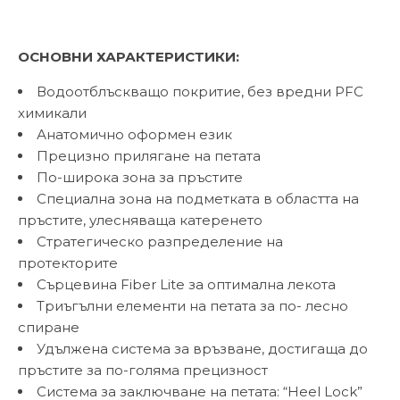
ОСНОВНИ ХАРАКТЕРИСТИКИ:
Водоотблъскващо покритие, без вредни PFC
химикали
Анатомично оформен език
Прецизно прилягане на петата
По-широка зона за пръстите
Специална зона на подметката в областта на
пръстите, улесняваща катеренето
Стратегическо разпределение на
протекторите
Сърцевина Fiber Lite за оптимална лекота
Триъгълни елементи на петата за по- лесно
спиране
Удължена система за връзване, достигаща до
пръстите за по-голяма прецизност
Система за заключване на петата: “Heel Lock”