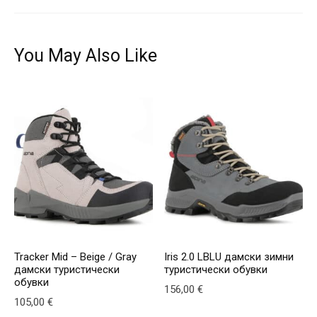
You May Also Like
Tracker Mid – Beige / Gray
Iris 2.0 LBLU дамски зимни
дамски туристически
туристически обувки
обувки
156,00
€
105,00
€
This product has multiple v