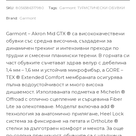
SKU:
8056586317980
Tags:
Garmont
ТУРИСТИЧЕСКИ ОБУВКИ
Brand:
Garmont
Garmont – Akron Mid GTX ® са висококачествени
обувки със средна височина, създадени за
динамичен трекинг и интензивни преходи по
трудни и смесени планински терени. В горната си
част обувките съчетават здрав велур с дебелина
1,4 мм – 1,6 мм и устойчив микрофибър, а GORE –
TEX ® Extended Comfort мембраната осигурява
пълна водоустойчивост и много висока
дишаемост. Използваната подметка е Michelin ®
Offroad с отлично сцепление и сърцевина Fiber
Lite за олекотяване. Моделът включва add ®
технология за анатомично прилягане, Heel Lock
система за фиксиране на петата и OrthoLite ®
стелки за дълготраен комфорт и мекота. За още
по-голяма прецизност, обувките са с удължена