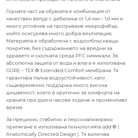
Горната част на обувката е комбинация от
качествен велур с дебелина от 1,4 мм – 1,6 мм и
много устойчив на протриване микрофибър,
който осигурява много добра вентилация.
Материята е обработена с водоотблъскващо
покритие, без съдържанието на вредни за
здравето и околната среда PFC химикали. За
абсолютна защита от вода и влага е използвана
GORE – TEX ® Extended Comfort мембрана. Тя
гарантира пълна водоустойчивост, като
същевременно поддържа много висока
дишаемост, което е критично за комфорта на
краката при дълги часове ходене и променливо
време.
За прецизно, стабилно и персонализирано
прилягане е използвана технологията add ® (
Anatomically Directed Design ). Тя включва