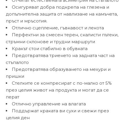
Отчитат естествената асиметрия на стъпалото
Осигуряват добра подкрепа на глезена и
допълнителна защита от навлизане на камъчета,
пръст и мръсотия.
Отлично сцепление, гъвкавост и лекота
Перфектни за смесен терен, скалисти пътеки,
стръмни склонове и трудни маршрути
Кракът стои стабилно в обувката
Предотвратява триенето на задната част на
стъпалото
Предотвратява образуването на мехури и
пришки
Стелките се компресират с по-малко от 5%
през целия живот на продукта и могат да се
перат
Отлично управление на влагата
Поддържат краката ви сухи и свежи през
целия ден