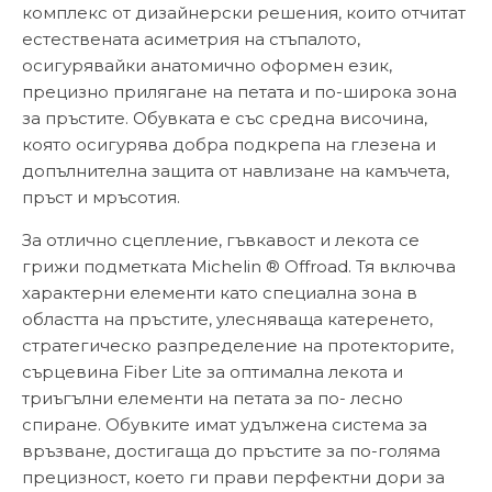
комплекс от дизайнерски решения, които отчитат
естествената асиметрия на стъпалото,
осигурявайки анатомично оформен език,
прецизно прилягане на петата и по-широка зона
за пръстите. Обувката е със средна височина,
която осигурява добра подкрепа на глезена и
допълнителна защита от навлизане на камъчета,
пръст и мръсотия.
За отлично сцепление, гъвкавост и лекота се
грижи подметката Michelin ® Offroad. Тя включва
характерни елементи като специална зона в
областта на пръстите, улесняваща катеренето,
стратегическо разпределение на протекторите,
сърцевина Fiber Lite за оптимална лекота и
триъгълни елементи на петата за по- лесно
спиране. Обувките имат удължена система за
връзване, достигаща до пръстите за по-голяма
прецизност, което ги прави перфектни дори за