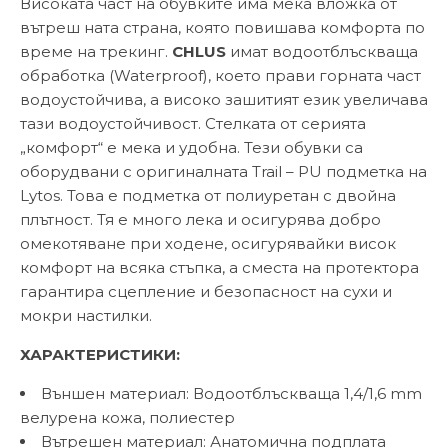
Високата част на обувките има мека вложка от
вътреш ната страна, която повишава комфорта по
време на трекинг.
CHLUS
имат водоотблъскваща
обработка (Waterproof), което прави горната част
водоустойчива, а високо зашитият език увеличава
тази водоустойчивост. Стелката от серията
„комфорт“ е мека и удобна. Тези обувки са
оборудвани с оригиналната Trail – PU подметка на
Lytos. Това е подметка от полиуретан с двойна
плътност. Тя е много лека и осигурява добро
омекотяване при ходене, осигурявайки висок
комфорт на всяка стъпка, а сместа на протектора
гарантира сцепление и безопасност на сухи и
мокри настилки.
ХАРАКТЕРИСТИКИ:
Външен материал: Водоотблъскваща 1,4/1,6 mm
велурена кожа, полиестер
Вътрешен материал: Анатомична подплата