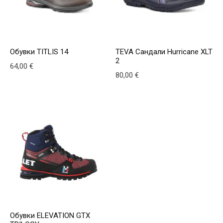
Обувки TITLIS 14
TEVA Сандали Hurricane XLT
2
64,00
€
80,00
€
This product has multiple variants. The options may be
This product has multiple v
Обувки ELEVATION GTX