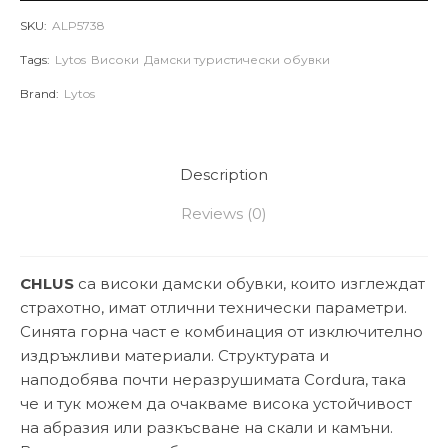
SKU:
ALP5738
Tags:
Lytos
Високи
Дамски туристически обувки
Brand:
Lytos
Description
Reviews (0)
CHLUS
са високи дамски обувки, които изглеждат
страхотно, имат отлични технически параметри.
Синята горна част е комбинация от изключително
издръжливи материали. Структурата и
наподобява почти неразрушимата Cordura, така
че и тук можем да очакваме висока устойчивост
на абразия или разкъсване на скали и камъни.