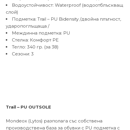
Водоустойчивост: Waterproof (водоотблъскващ
слой)
Подметка: Trail – PU Bidensity /двойна плътност,
ударопоглъщаща /
Междинна подметка: PU
Стелка: Комфорт PE
Тегло: 340 гр. (за 38)
Сезони: 3
Trail – PU
OUTSOLE
Mondeox (Lytos) разполага със собствена
производствена база за обувки с PU подметка с