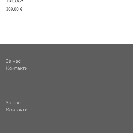
TRILOGY
309,00
€
This product has multiple variants. The options may be
За нас
Контакти
За нас
Контакти