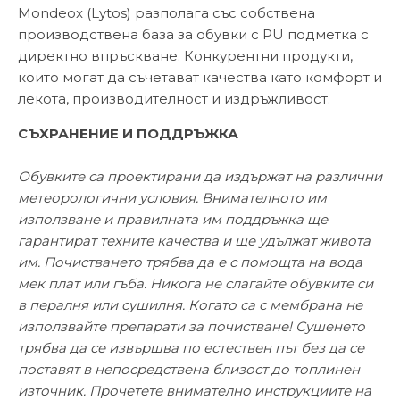
Mondeox (Lytos) разполага със собствена
производствена база за обувки с PU подметка с
директно впръскване. Конкурентни продукти,
които могат да съчетават качества като комфорт и
лекота, производителност и издръжливост.
СЪХРАНЕНИЕ И ПОДДРЪЖКА
Обувките са проектирани да издържат на различни
метеорологични условия. Внимателното им
използване и правилната им поддръжка ще
гарантират техните качества и ще удължат живота
им. Почистването трябва да е с помощта на вода
мек плат или гъба. Никога не слагайте обувките си
в пералня или сушилня. Когато са с мембрана не
използвайте препарати за почистване! Сушенето
трябва да се извършва по естествен път без да се
поставят в непосредствена близост до топлинен
източник. Прочетете внимателно инструкциите на