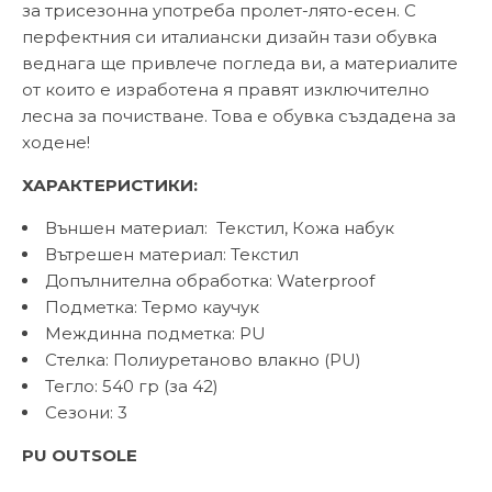
за трисезонна употреба пролет-лято-есен. С
перфектния си италиански дизайн тази обувка
веднага ще привлече погледа ви, а материалите
от които е изработена я правят изключително
лесна за почистване. Това е обувка създадена за
ходене!
ХАРАКТЕРИСТИКИ:
Външен материал: Текстил, Кожа набук
Вътрешен материал: Текстил
Допълнителна обработка: Waterproof
Подметка: Термо каучук
Междинна подметка: PU
Стелка: Полиуретаново влакно (PU)
Тегло: 540 гр (за 42)
Сезони: 3
PU OUTSOLE