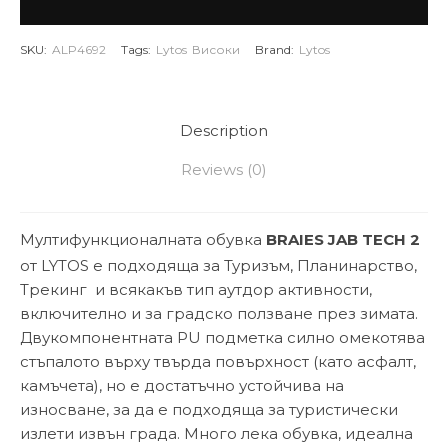
SKU:
ALP4692
Tags:
Lytos
Високи
Brand:
Lytos
Description
Reviews (0)
Мултифункционалната обувка
BRAIES JAB TECH 2
от LYTOS е подходяща за Туризъм, Планинарство,
Трекинг и всякакъв тип аутдор активности,
включително и за градско ползване през зимата.
Двукомпонентната PU подметка силно омекотява
стъпалото върху твърда повърхност (като асфалт,
камъчета), но е достатъчно устойчива на
износване, за да е подходяща за туристически
излети извън града. Много лека обувка, идеална