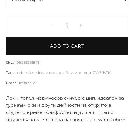
Мерино суичър Icebreaker Mens
ADD TO CART
SKU:
198265265873
Tags:
Icebreaker
Мъжки полари, блузи, елеци
СУИЧЪРИ
Brand:
Icebreaker
Лек и топъл мериносов суичър с цип, идеален за
туризъм, ски и други дейности на открито в
студено време. Комфортен и дишащ, плътно
прилепва към тялото за наслояване с малък обем.