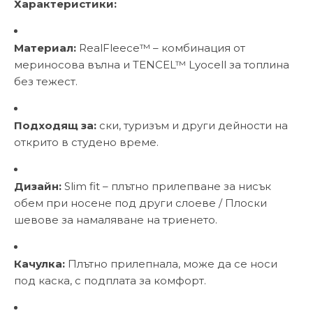
Характеристики:
Материал:
RealFleece™ – комбинация от
мериносова вълна и TENCEL™ Lyocell за топлина
без тежест.
Подходящ за:
ски, туризъм и други дейности на
открито в студено време.
Дизайн:
Slim fit – плътно прилепване за нисък
обем при носене под други слоеве / Плоски
шевове за намаляване на триенето.
Качулка:
Плътно прилепнала, може да се носи
под каска, с подплата за комфорт.