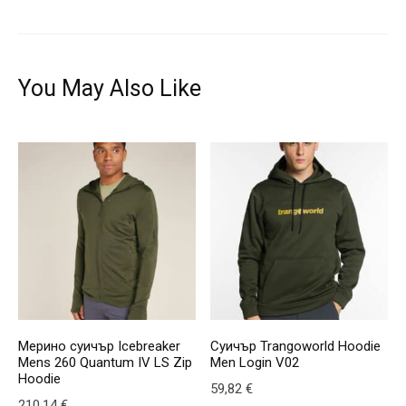
You May Also Like
Мерино суичър Icebreaker
Суичър Trangoworld Hoodie
Mens 260 Quantum IV LS Zip
Men Login V02
Hoodie
59,82
€
210,14
€