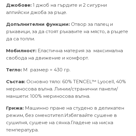
Джобове:
1 джоб на гърдите и 2 сигурни
алпийски джоба за ръце.
Допълнителни функции:
Отвор за палец и
ръкавици, за да стоят ръкавите на място, а ръцете
да са топли.
Мобилност:
Еластична материя за максимална
свобода на движение и комфорт.
Тегло:
М размер = 430 гр.
Състав:
Основно тяло: 60% TENCEL™ Lyocell, 40%
мериносова вълна. Линии/странични панели/
маншети: 100% мериносова вълна.
Грижа:
Машинно пране на студено в деликатен
режим, без омекотител.Избягвайте сушене в
сушилня, сушене на сянка.Гладене на ниска
температура.