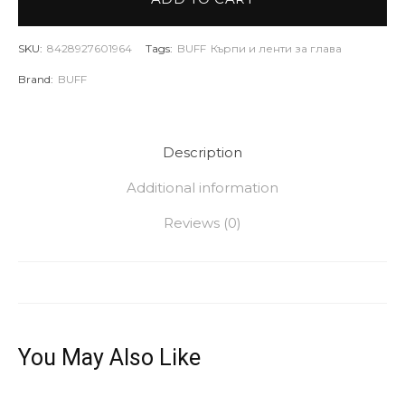
SKU:
8428927601964
Tags:
BUFF
Кърпи и ленти за глава
Brand:
BUFF
Description
Additional information
Reviews (0)
You May Also Like