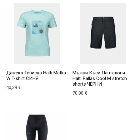
Дамска Тениска Halti Matka
Мъжки Къси Панталони
W T-shirt СИНЯ
Halti Pallas Cool M stretch
shorts ЧЕРНИ
40,39
€
70,00
€
This product has multiple variants. The options may be
This product has multiple v