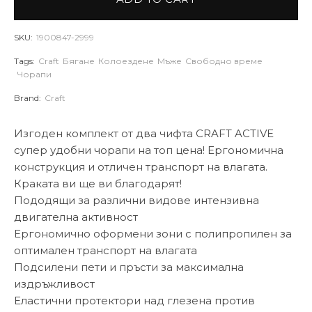
SKU:
1900847-2999
Tags:
Craft
Бягане
Колоездене
Мъже
Свободно време
Чорапи
Brand:
Craft
Изгоден комплект от два чифта CRAFT ACTIVE
супер удобни чорапи на топ цена! Ергономична
конструкция и отличен транспорт на влагата.
Краката ви ще ви благодарят!
Пододящи за различни видове интензивна
двигателна активност
Ергономично оформени зони с полипропилен за
оптимален транспорт на влагата
Подсилени пети и пръсти за максимална
издръжливост
Еластични протектори над глезена против