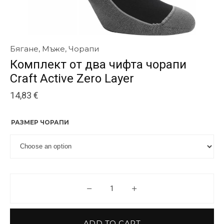
Бягане
,
Мъже
,
Чорапи
Комплект от два чифта чорапи
Craft Active Zero Layer
14,83
€
РАЗМЕР ЧОРАПИ
Комплект от два чифта чорапи C
ADD TO CART