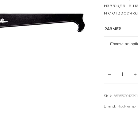
изваждане на
и с отварачка
РАЗМЕР
Клемовадач Roc
SKU:
859557012391
Brand:
Rock empir