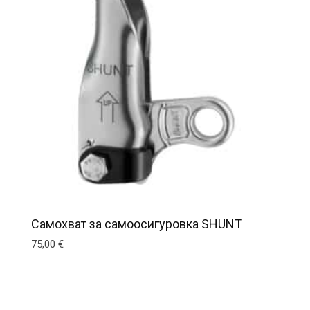
Самохват за самоосигуровка SHUNT
75,00
€
ns may be chosen on the product page