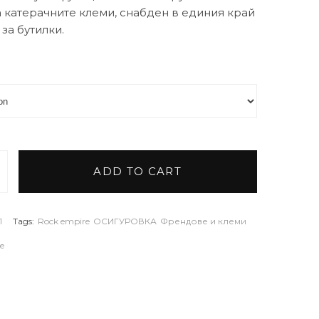
 катерачните клеми, снабден в единия край
 за бутилки.
ADD TO CART
k Empire Nut Tool Opener quantity
1
Tags:
Rock empire
ОСИГУРОВКА
Френдове и клеми
e