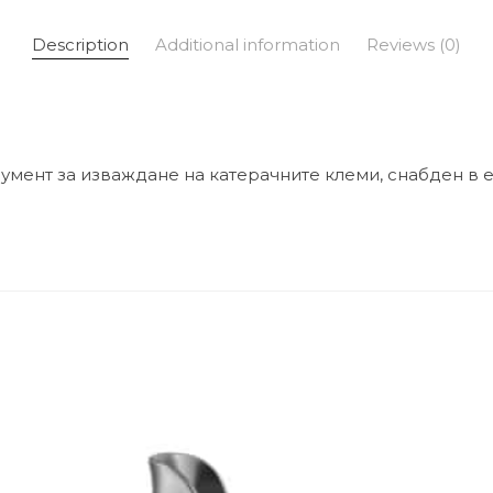
Description
Additional information
Reviews (0)
мент за изваждане на катерачните клеми, снабден в ед