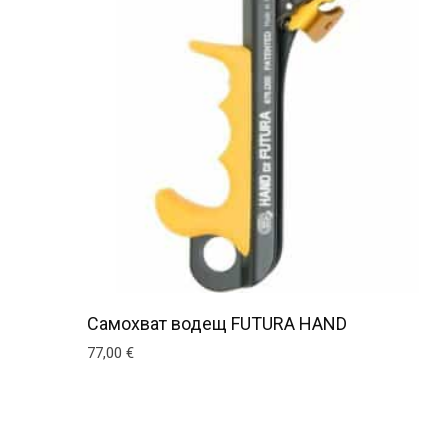
Самохват водещ FUTURA HAND
77,00
€
This product has multiple variants. The optio