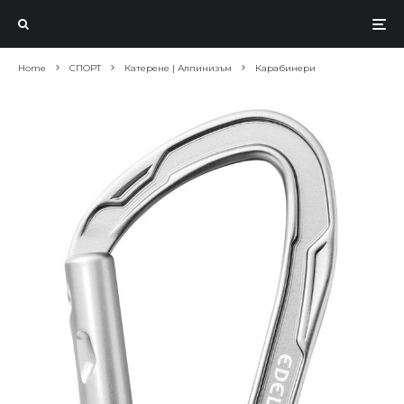
Home
СПОРТ
Катерене | Алпинизъм
Карабинери