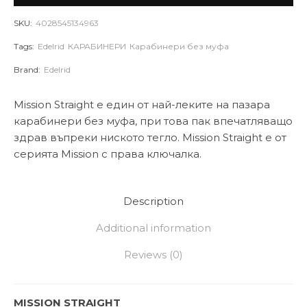
SKU:
4028545134963
Tags:
Edelrid
КАРАБИНЕРИ
Карабинери без муфа
Brand:
Edelrid
Mission Straight е един от най-леките на пазара
карабинери без муфа, при това пак впечатляващо
здрав въпреки ниското тегло. Mission Straight е от
серията Mission с права ключалка.
Description
Additional information
Reviews (0)
MISSION STRAIGHT