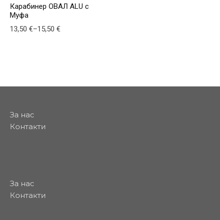
Карабинер ОВАЛ ALU с
Муфа
Price range: 13,50 € through 15,50 €
13,50
€
–
15,50
€
This product has multiple variants. The options may be
За нас
Контакти
За нас
Контакти