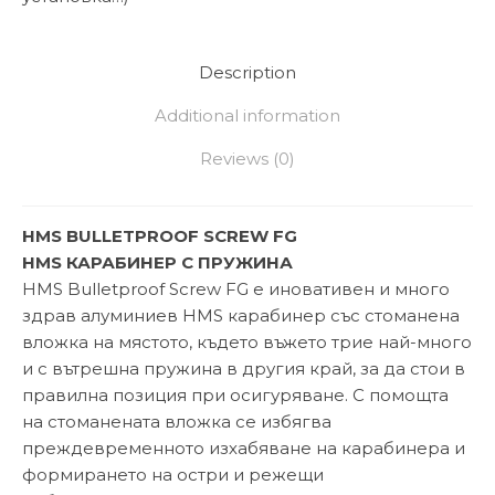
Description
Additional information
Reviews (0)
HMS BULLETPROOF SCREW FG
HMS КАРАБИНЕР С ПРУЖИНА
HMS Bulletproof Screw FG е иновативен и много
здрав алуминиев HMS карабинер със стоманена
вложка на мястото, където въжето трие най-много
и с вътрешна пружина в другия край, за да стои в
правилна позиция при осигуряване. С помощта
на стоманената вложка се избягва
преждевременното изхабяване на карабинера и
формирането на остри и режещи