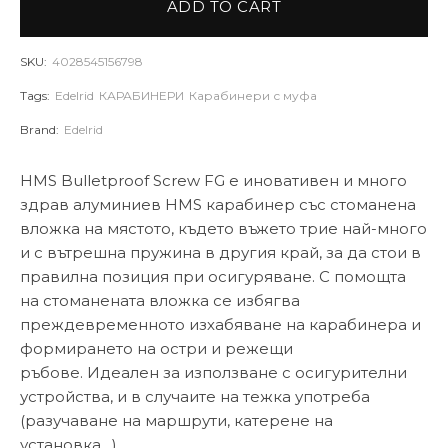
ADD TO CART
SKU:
4028545156798
Tags:
Edelrid
КАРАБИНЕРИ
Карабинери с муфа
Brand:
Edelrid
HMS Bulletproof Screw FG е иновативен и много
здрав алуминиев HMS карабинер със стоманена
вложка на мястото, където въжето трие най-много
и с вътрешна пружина в другия край, за да стои в
правилна позиция при осигуряване. С помощта
на стоманената вложка се избягва
преждевременното изхабяване на карабинера и
формирането на остри и режещи
ръбове. Идеален за използване с осигурителни
устройства, и в случаите на тежка употреба
(разучаване на маршрути, катерене на
установка…)