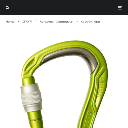
Home
СПОРТ
Катерене | Алпинизъм
Карабинери