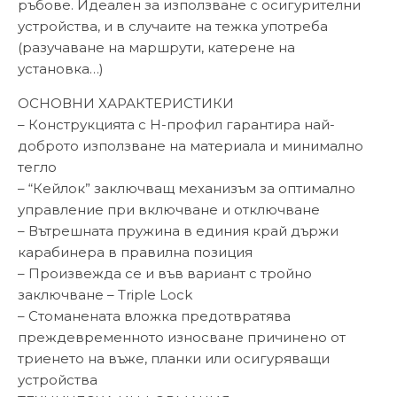
ръбове.
Идеален за използване с осигурителни
устройства, и в случаите на тежка употреба
(разучаване на маршрути, катерене на
установка…)
ОСНОВНИ ХАРАКТЕРИСТИКИ
– Конструкцията с H-профил гарантира най-
доброто използване на материала и минимално
тегло
– “Кейлок” заключващ механизъм за оптимално
управление при включване и отключване
– Вътрешната пружина в единия край държи
карабинера в правилна позиция
– Произвежда се и във вариант с тройно
заключване – Triple Lock
– Стоманената вложка предотвратява
преждевременното износване причинено от
триенето на въже, планки или осигуряващи
устройства