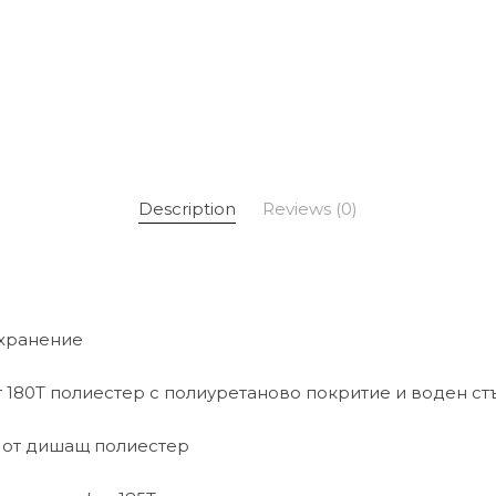
Description
Reviews (0)
ъхранение
от 180T полиестер с полиуретаново покритие и воден ст
а от дишащ полиестер