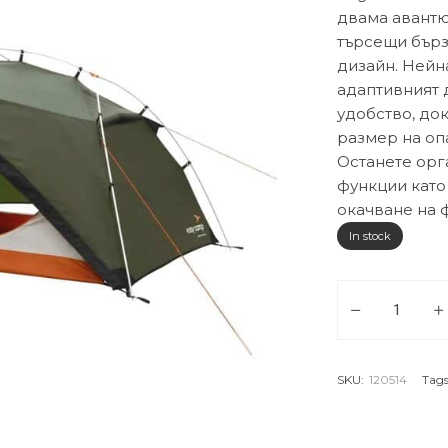
двама авантю
търсещи бърз
дизайн. Нейн
адаптивният 
удобство, до
размер на оп
Останете орг
функции като
окачване на 
In stock
EASY CAMP Пал
SKU:
120514
Tags