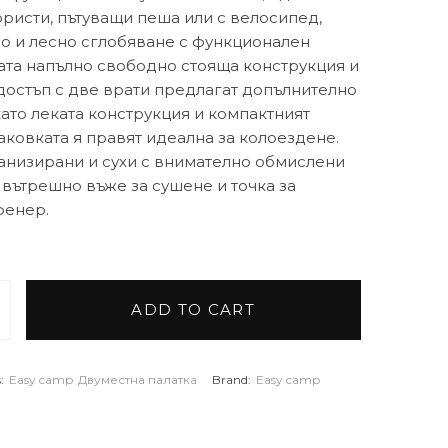
ристи, пътуващи пеша или с велосипед,
о и лесно сглобяване с функционален
ата напълно свободно стояща конструкция и
достъп с две врати предлагат допълнително
като леката конструкция и компактният
аковката я правят идеална за колоездене.
анизирани и сухи с внимателно обмислени
 вътрешно въже за сушене и точка за
фенер.
ADD TO CART
атка Rago 2 quantity
:
Easy camp
Двуместна палатка
Brand:
Easy camp