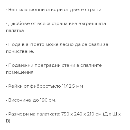
• Вентилационни отвори от двете страни
• Джобове от всяка страна във вътрешната
палатка
• Пода в антрето може лесно да се свали за
почистване.
• Подвижни преградни стени в спалните
помещения
• Рейки от фибростъкло 11/12.5 мм
• Височина: до 190 см.
• Размери на палатката: 750 х 240 х 210 см (Д х Ш х
В)