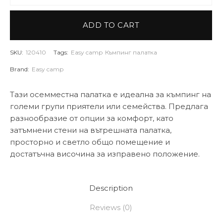
ADD TO CART
SKU:
120410
Tags:
Easy camp
Къмпинг палатка
Brand:
Easy camp
Тази осемместна палатка е идеална за къмпинг на
големи групи приятели или семейства. Предлага
разнообразие от опции за комфорт, като
затъмнени стени на вътрешната палатка,
просторно и светло общо помещение и
достатъчна височина за изправено положение.
Description
Reviews (0)