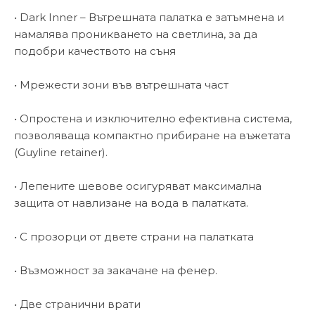
• Dark Inner – Вътрешната палатка е затъмнена и
намалява проникването на светлина, за да
подобри качеството на съня
• Мрежести зони във вътрешната част
• Опростена и изключително ефективна система,
позволяваща компактно прибиране на въжетата
(Guyline retainer).
• Лепените шевове осигуряват максимална
защита от навлизане на вода в палатката.
• С прозорци от двете страни на палатката
• Възможност за закачане на фенер.
• Две странични врати