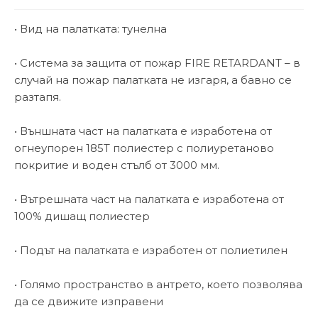
• Вид на палатката: тунелна
• Система за защита от пожар FIRE RETARDANT – в
случай на пожар палатката не изгаря, а бавно се
разтапя.
• Външната част на палатката е изработена от
огнеупорен 185T полиестер с полиуретаново
покритие и воден стълб от 3000 мм.
• Вътрешната част на палатката е изработена от
100% дишащ полиестер
• Подът на палатката е изработен от полиетилен
• Голямо пространство в антрето, което позволява
да се движите изправени