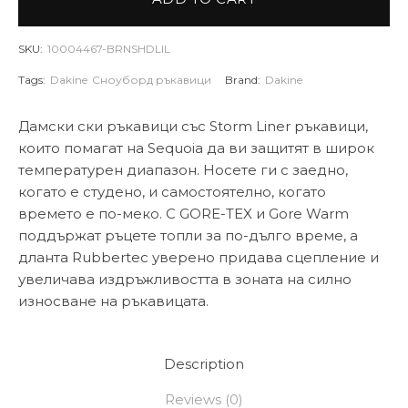
SKU:
10004467-BRNSHDLIL
Tags:
Dakine
Сноуборд ръкавици
Brand:
Dakine
Дамски ски ръкавици със Storm Liner ръкавици,
които помагат на Sequoia да ви защитят в широк
температурен диапазон. Носете ги с заедно,
когато е студено, и самостоятелно, когато
времето е по-меко. С GORE-TEX и Gore Warm
поддържат ръцете топли за по-дълго време, а
дланта Rubbertec уверено придава сцепление и
увеличава издръжливостта в зоната на силно
износване на ръкавицата.
Description
Reviews (0)