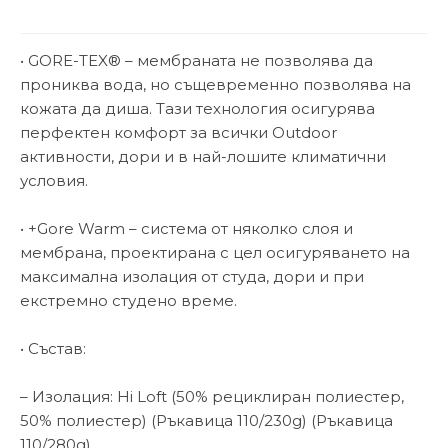
• GORE-TEX® – мембраната не позволява да
прониква вода, но същевременно позволява на
кожата да диша. Тази технология осигурява
перфектен комфорт за всички Outdoor
активности, дори и в най-лошите климатични
условия.
• +Gore Warm – система от няколко слоя и
мембрана, проектирана с цел осигуряването на
максимална изолация от студа, дори и при
екстремно студено време.
• Състав:
– Изолация: Hi Loft (50% рециклиран полиестер,
50% полиестер) (Ръкавица 110/230g) (Ръкавица
110/280g)