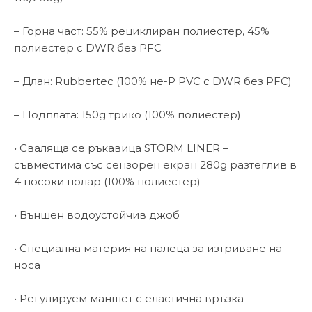
– Горна част: 55% рециклиран полиестер, 45%
полиестер с DWR без PFC
– Длан: Rubbertec (100% не-P PVC с DWR без PFC)
– Подплата: 150g трико (100% полиестер)
• Сваляща се ръкавица STORM LINER –
съвместима със сензорен екран 280g разтеглив в
4 посоки полар (100% полиестер)
• Външен водоустойчив джоб
• Специална материя на палеца за изтриване на
носа
• Регулируем маншет с еластична връзка