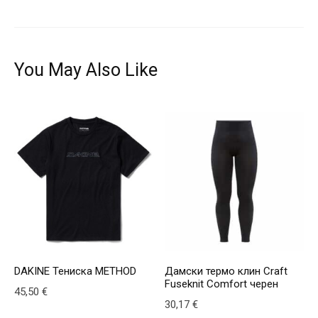
You May Also Like
DAKINE Тениска METHOD
Дамски термо клин Craft
Fuseknit Comfort черен
45,50
€
30,17
€
This product has multiple variants. The options may be