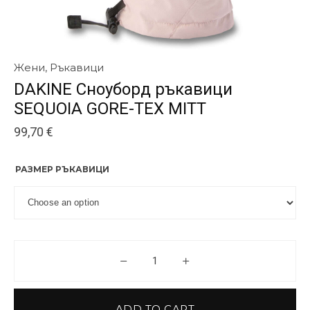
Жени
,
Ръкавици
DAKINE Сноуборд ръкавици
SEQUOIA GORE-TEX MITT
99,70
€
РАЗМЕР РЪКАВИЦИ
DAKINE Сноуборд ръкавици S
ADD TO CART