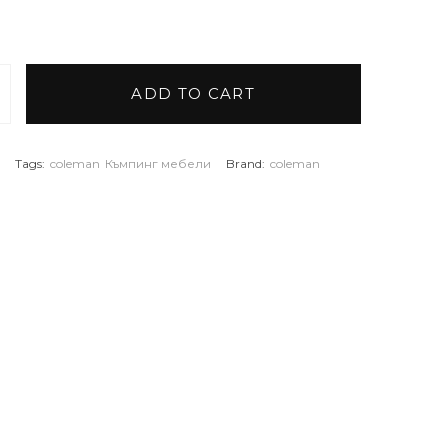
ADD TO CART
ем стол DECK quantity
Tags:
coleman
Къмпинг мебели
Brand:
coleman