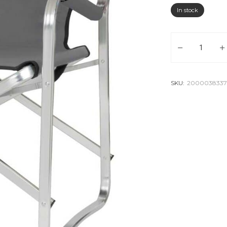
In stock
COLEMAN Сгъва
SKU:
2000038337