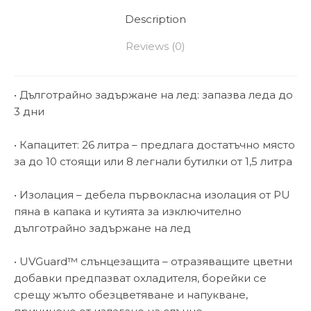
Description
Reviews (0)
• Дълготрайно задържане на лед: запазва леда до
3 дни
• Капацитет: 26 литра – предлага достатъчно място
за до 10 стоящи или 8 легнали бутилки от 1,5 литра
• Изолация – дебела първокласна изолация от PU
пяна в капака и кутията за изключително
дълготрайно задържане на лед
• UVGuard™ слънцезащита – отразяващите цветни
добавки предпазват охладителя, борейки се
срещу жълто обезцветяване и напукване,