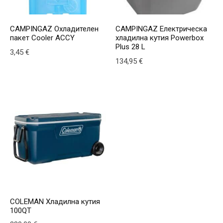
CAMPINGAZ Охладителен
CAMPINGAZ Електрическа
пакет Cooler ACCY
хладилна кутия Powerbox
Plus 28 L
3,45
€
134,95
€
This product has multiple v
COLEMAN Хладилна кутия
100QT