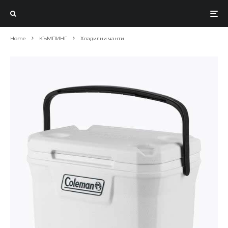
Home
КЪМПИНГ
Хладилни чанти