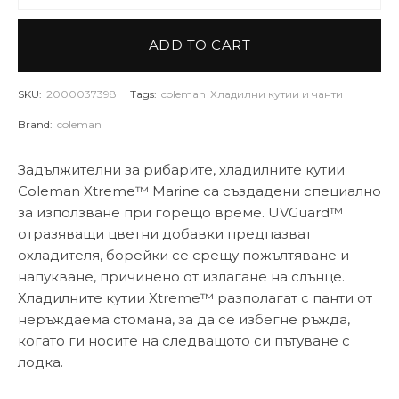
ADD TO CART
SKU:
2000037398
Tags:
coleman
Хладилни кутии и чанти
Brand:
coleman
Задължителни за рибарите, хладилните кутии
Coleman Xtreme™ Marine са създадени специално
за използване при горещо време. UVGuard™
отразяващи цветни добавки предпазват
охладителя, борейки се срещу пожълтяване и
напукване, причинено от излагане на слънце.
Хладилните кутии Xtreme™ разполагат с панти от
неръждаема стомана, за да се избегне ръжда,
когато ги носите на следващото си пътуване с
лодка.