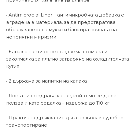
причинено от излагане на слънце
• Antimicrobial Liner – антимикробната добавка е
вградена в материала, за да предотвратява
образуването на мухъл и блокира появата на
неприятни миризми
• Капак с панти от неръждаема стомана и
закопчалка за плътно затваряне на охладителната
кутия
• 2 държача за напитки на капака
• Достатъчно здрава капак, който може да се
ползва и като седалка – издържа до 110 кг.
• Практична дръжка тип дъга позволява удобно
транспортиране