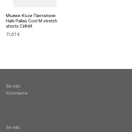
Мъжки Къси Панталони
Halti Pallas Cool M stretch
shorts СИНИ
71,07
€
This product has multiple variants. The options may be
За нас
Контакти
За нас