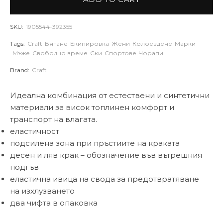
SKU:
1905544-392355
Tags:
Craft
Бягане
Екипировка
Жени
Колоездене
Марки
Мъже
Свободно време
Ски
Спортове
Чорапи
Brand:
Craft
Идеална комбинация от естествени и синтетични
материали за висок топлинен комфорт и
транспорт на влагата.
еластичност
подсилена зона при пръстиите на краката
десен и ляв крак – обозначение във вътрешния
подгъв
еластична ивица на свода за предотвратяване
на изхлузването
два чифта в опаковка