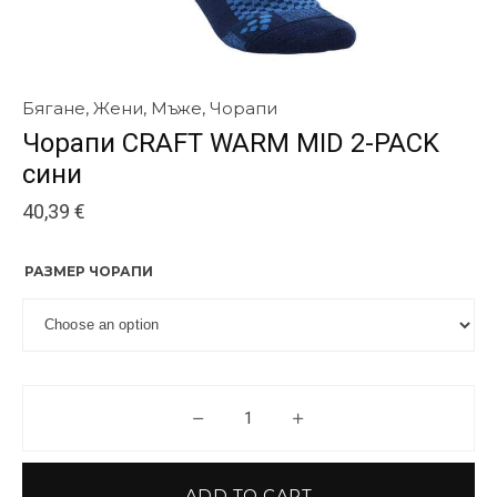
Бягане
,
Жени
,
Мъже
,
Чорапи
Чорапи CRAFT WARM MID 2-PACK
сини
40,39
€
РАЗМЕР ЧОРАПИ
Чорапи CRAFT WARM MID 2-PA
ADD TO CART