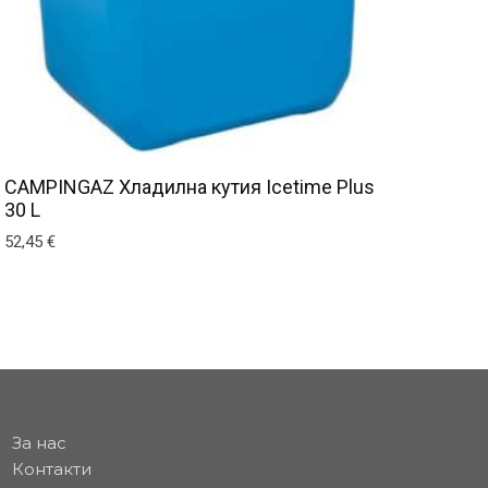
CAMPINGAZ Хладилна кутия Icetime Plus
30 L
52,45
€
This product has multiple variants. The options may be c
За нас
Контакти