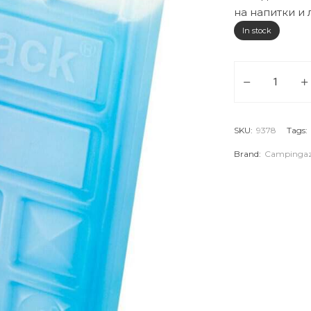
на напитки и 
In stock
CAMPINGAZ Охл
SKU:
9378
Tags:
Brand:
Campinga