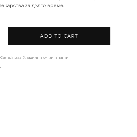
лекарства за дълго време.
ADD TO CART
адителен пакет М20 quantity
Campingaz
Хладилни кутии и чанти
z