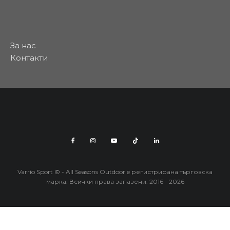
За нас
Контакти
Varrio Sport © - All Seasons Outdoor e регистрирана търговска
марка. Всички права запазени. 2016 - 2026