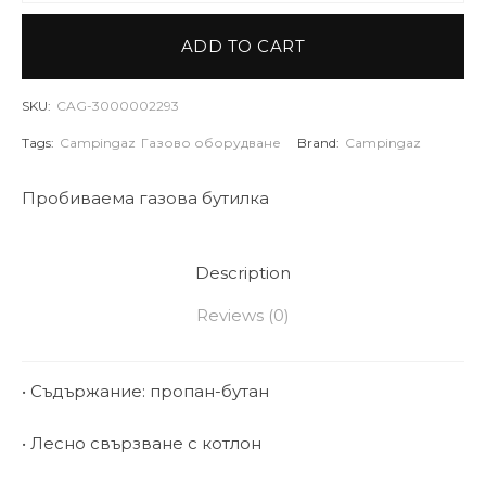
ADD TO CART
SKU:
CAG-3000002293
Tags:
Campingaz
Газово оборудване
Brand:
Campingaz
Пробиваема газова бутилка
Description
Reviews (0)
• Съдържание: пропан-бутан
• Лесно свързване с котлон