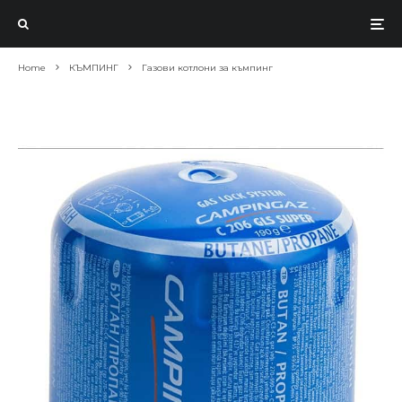
Home
КЪМПИНГ
Газови котлони за къмпинг