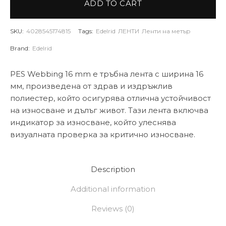
ADD TO CART
SKU:
4028545174815
Tags:
Edelrid
ЛЕНТИ
Ленти на метър
Brand:
Edelrid
PES Webbing 16 mm е тръбна лента с ширина 16
мм, произведена от здрав и издръжлив
полиестер, който осигурява отлична устойчивост
на износване и дълъг живот. Тази лента включва
индикатор за износване, който улеснява
визуалната проверка за критично износване.
Description
Additional information
Reviews (0)