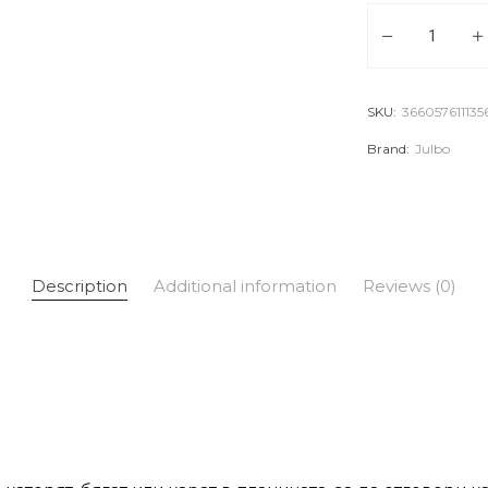
Слънчеви очила
SKU:
366057611135
Brand:
Julbo
Description
Additional information
Reviews (0)