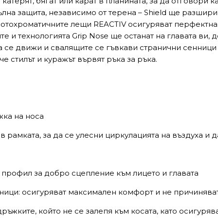
 катерят, бягат или карат в планината, за да отговори 
лна защита, независимо от терена – Shield ще разшири 
 Фотохроматичните лещи REACTIV осигуряват перфектна
 и технологията Grip Nose ще останат на главата ви, д
да се движи и свалящите се гъвкави странични сенниц
е стилът и куражът вървят ръка за ръка.
жка на носа
в рамката, за да се улесни циркулацията на въздуха и
 профил за добро сцепление към лицето и главата
ници: осигуряват максимален комфорт и не причиняват
ръжките, който не се залепя към косата, като осигуря