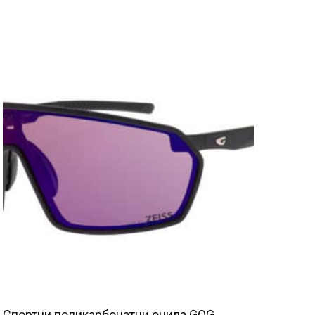
Спортни поликарбонатни очила GOG,