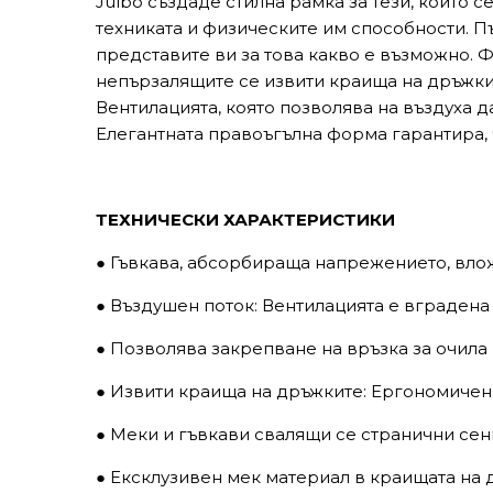
Julbo създаде стилна рамка за тези, които се
техниката и физическите им способности. Пъ
представите ви за това какво е възможно.
непързалящите се извити краища на дръжките
Вентилацията, която позволява на въздуха 
Елегантната правоъгълна форма гарантира, ч
ТЕХНИЧЕСКИ ХАРАКТЕРИСТИКИ
● Гъвкава, абсорбираща напрежението, вло
● Въздушен поток: Вентилацията е вградена 
● Позволява закрепване на връзка за очила
● Извити краища на дръжките: Ергономичен
● Меки и гъвкави свалящи се странични сен
● Ексклузивен мек материал в краищата на д