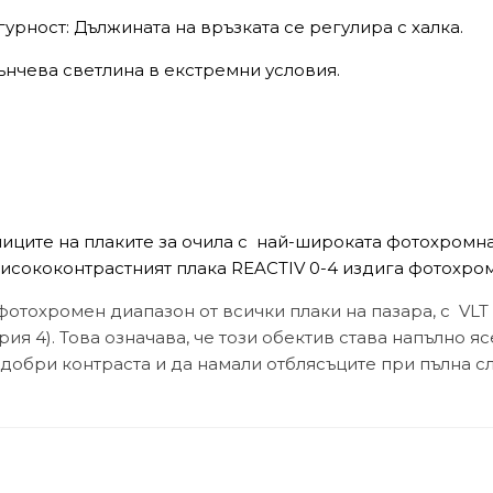
гурност: Дължината на връзката се регулира с халка.
ънчева светлина в екстремни условия.
иците на плаките за очила с най-широката фотохромна 
Висококонтрастният плака REACTIV 0-4 издига фотохром
фотохромен диапазон от всички плаки на пазара, с VLT 
рия 4). Това означава, че този обектив става напълно я
одобри контраста и да намали отблясъците при пълна с