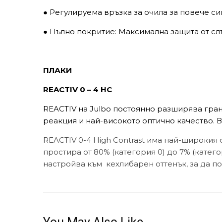
● Регулируема връзка за очила за повече си
● Пълно покритие: Максимална защита от сл
ПЛАКИ
REACTIV 0 – 4 HC
REACTIV на Julbo постоянно разширява гран
реакция и най-високото оптично качество. 
REACTIV 0-4 High Contrast има най-широкия 
простира от 80% (категория 0) до 7% (катего
настройва към кехлибарен оттенък, за да п