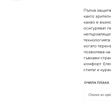
Пълна защита
както зрителн
какво е възм
осигуряват п
непързалящит
технологията 
когато теренъ
позволява на
гъвкави стра
комфорт. Еле
стилът и кура
ОЧИЛА ПЛАКА