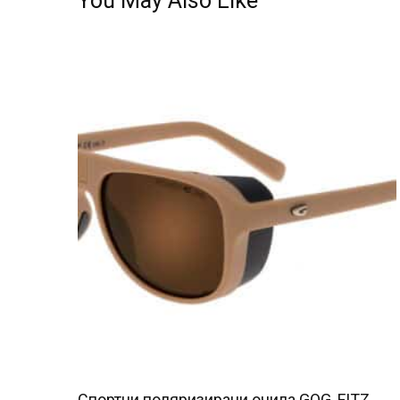
You May Also Like
Спортни поляризирани очила GOG, FITZ