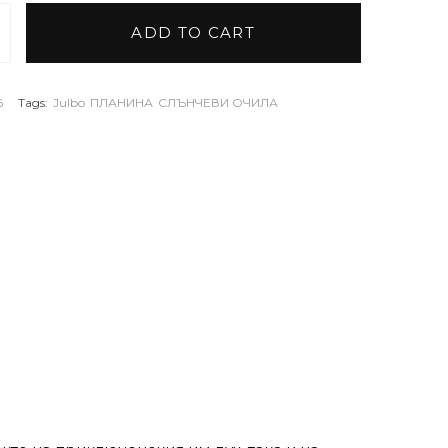
ADD TO CART
 Julbo Shield M Reactiv photochromic quantity
6
Tags:
Julbo
ПЛАНИНА
СЛЪНЧЕВИ ОЧИЛА