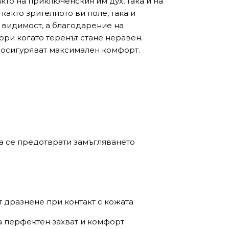
както на приключенския им дух, така и на
както зрителното ви поле, така и
 видимост, а благодарение на
ори когато теренът стане неравен.
и осигуряват максимален комфорт.
 да се предотврати замъгляването
 дразнене при контакт с кожата
ва перфектен захват и комфорт