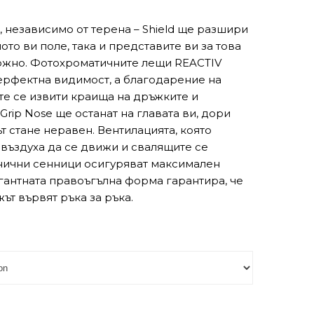
, независимо от терена – Shield ще разшири
ото ви поле, така и представите ви за това
ожно. Фотохроматичните лещи REACTIV
ерфектна видимост, а благодарение на
е се извити краища на дръжките и
Grip Nose ще останат на главата ви, дори
т стане неравен. Вентилацията, която
 въздуха да се движи и свалящите се
нични сенници осигуряват максимален
гантната правоъгълна форма гарантира, че
жът вървят ръка за ръка.