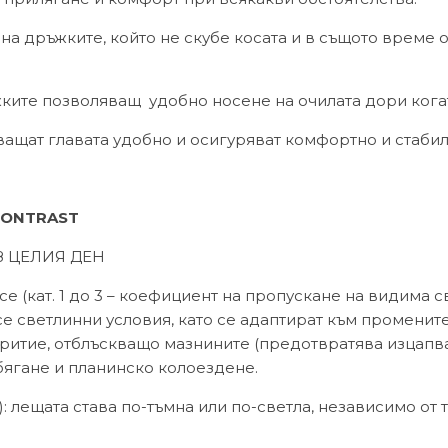
л на дръжките, който не скубе косата и в същото време
жките позволяващ удобно носене на очилата дори когато
бхващат главата удобно и осигуряват комфортно и стаби
 CONTRAST
З ЦЕЛИЯ ДЕН
(кат. 1 до 3 – коефициент на пропускане на видима све
се светлинни условия, като се адаптират към промените
ритие, отблъскващо мазнините (предотвратява изцапва
 бягане и планинско колоездене.
): лещата става по-тъмна или по-светла, независимо от 