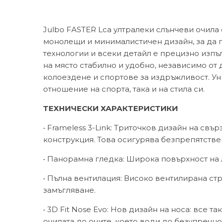
Julbo FASTER Lса ултралеки слънчеви очила
монолещи и минималистичен дизайн, за да 
технологии и всеки детайл е прецизно изпъ
на място стабилно и удобно, независимо от 
колоездене и спортове за издръжливост. Ун
отношение на спорта, така и на стила си.
ТЕХНИЧЕСКИ ХАРАКТЕРИСТИКИ
• Frameless 3-Link: Триточков дизайн на св
конструкция. Това осигурява безпрепятств
• Панорамна гледка: Широка повърхност на 
• Пълна вентилация: Високо вентилирана стр
замъгляване.
• 3D Fit Nose Evo: Нов дизайн на носа: все
очилата до очите, което води до безупречн