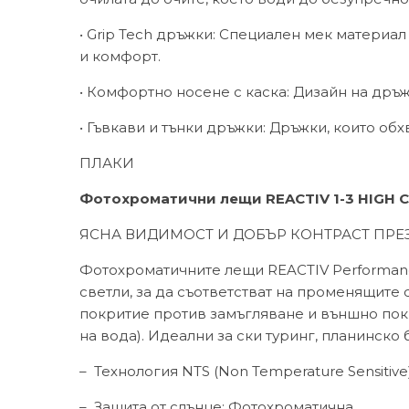
• Grip Tech дръжки: Специален мек материа
и комфорт.
• Комфортно носене с каска: Дизайн на дръ
• Гъвкави и тънки дръжки: Дръжки, които о
ПЛАКИ
Фотохроматични лещи
REACTIV
1-3 HIGH
ЯСНА ВИДИМОСТ И ДОБЪР КОНТРАСТ ПРЕ
Фотохроматичните лещи REACTIV Performance 
светли, за да съответстват на променящите 
покритие против замъгляване и външно пок
на вода). Идеални за ски туринг, планинско
–
Технология NTS (Non Temperature Sensitive
–
Защита от слънце: Фотохроматична