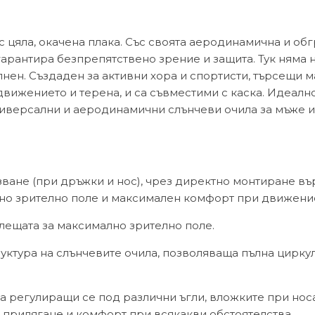
 с цяла, окачена плака. Със своята аеродинамична и о
гарантира безпрепятствено зрение и защита. Тук ням
лнен. Създаден за активни хора и спортисти, търсещи 
движението и терена, и са съвместими с каска. Идеалн
иверсални и аеродинамични слънчеви очила за мъже и 
ързване (при дръжки и нос), чрез директно монтиране въ
ено зрително поле и максимален комфорт при движени
лещата за максимално зрително поле.
уктура на слънчевите очила, позволяваща пълна циркул
 така регулиращи се под различни ъгли, вложките при но
о прилягане и комфорт при всякакви обстоятелства.