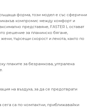
бгръщаща форма, този модел е със сферични
а никакъв компромис между комфорт и
максимално представяне, FASTER L остават
ото решение за планинско бягане,
жени, търсещи скорост и лекота, както по
рху плаките за безрамкова, ултралека
е.
ация на въздуха, за да се предотврати
са сега са по-компактни, приближавайки