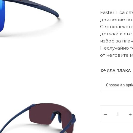
Faster L са с
движение по 
Свръхолекоте
дръжки и със 
избор за пла
Неслучайно то
от неговите 
ОЧИЛА ПЛАКА
Слънчеви очила