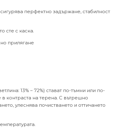
 осигурява перфектно задържане, стабилност
 сте с каска.
лно прилягане
тлина: 13% – 72%) стават по-тъмни или по-
 в контраста на терена. С вътрешно
нето, улеснява почистването и оттичането
температурата.