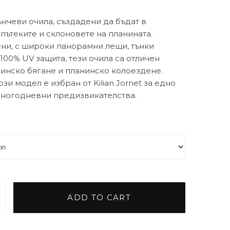
лънчеви очила, създадени да бъдат в
пътеките и склоновете на планината.
ни, с широки панорамни лещи, тънки
100% UV защита, тези очила са отличен
нинско бягане и планинско колоездене.
зи модел е избран от Kilian Jornet за едно
многодневни предизвикателства.
ADD TO CART
 Julbo Faster L Reactiv photochromic quantity