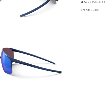
SKU:
36605767831
Brand:
Julbo