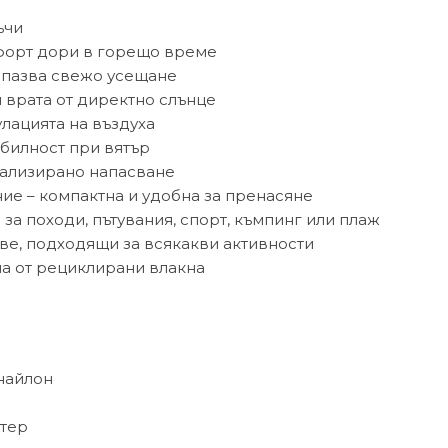
ъчи
форт дори в горещо време
запазва свежо усещане
 врата от директно слънце
лацията на въздуха
абилност при вятър
нализирано напасване
ие – компактна и удобна за пренасяне
а походи, пътувания, спорт, къмпинг или плаж
ове, подходящи за всякакви активности
а от рециклирани влакна
найлон
стер