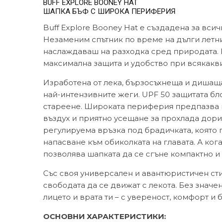
BUFF EXPLORE BOONEY HAT
ШАПКА БЪФ С ШИРОКА ПЕРИФЕРИЯ
Buff Explore Booney Hat е създадена за вс
Незаменим спътник по време на дълги летни
наслаждаваш на разходка сред природата. 
максимална защита и удобство при всякакви
Изработена от лека, бързосъхнеща и дишаща
най-интензивните жеги. UPF 50 защитата б
стареене. Широката периферия предпазва ка
въздух и приятно усещане за прохлада дори
регулируема връзка под брадичката, която п
напасване към обиколката на главата. А ко
позволява шапката да се сгъне компактно и 
Със своя универсален и авантюристичен стил
свободата да се движат с лекота. Без значе
лицето и врата ти – с увереност, комфорт и
ОСНОВНИ ХАРАКТЕРИСТИКИ: