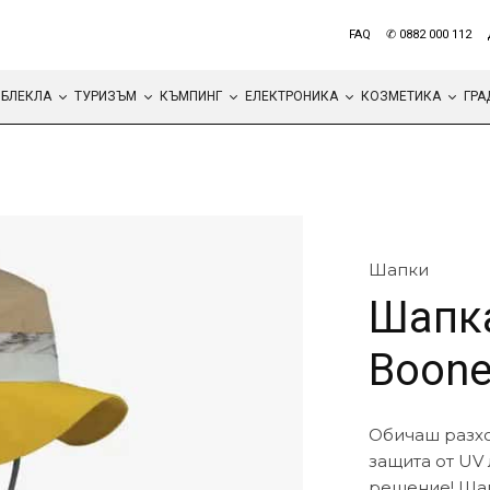
FAQ
✆ 0882 000 112
БЛЕКЛА
ТУРИЗЪМ
КЪМПИНГ
ЕЛЕКТРОНИКА
КОЗМЕТИКА
ГРА
Шапки
Шапка
Boone
Обичаш разхо
защита от UV 
решение! Шап