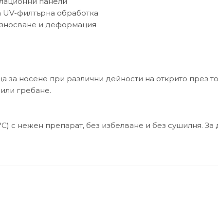
илационни панели
а UV-филтърна обработка
 износване и деформация
ща за носене при различни дейности на открито през т
 или гребане.
C) с нежен препарат, без избелване и без сушилня. За