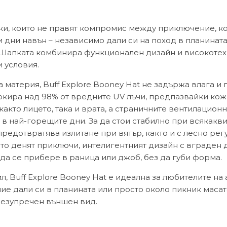
ички, които не правят компромис между приключение, к
 дни навън – независимо дали си на поход в планината,
Шапката комбинира функционален дизайн и високотехн
 условия.
 материя, Buff Explore Booney Hat не задържа влага и
локира над 98% от вредните UV лъчи, предпазвайки ко
кто лицето, така и врата, а страничните вентилацион
 в най-горещите дни.
За да стои стабилно при всякакви
редотвратява излитане при вятър, както и с лесно рег
гато денят приключи, интелигентният дизайн с вграден
да се прибере в раница или джоб, без да губи форма.
, Buff Explore Booney Hat е идеална за любителите на 
ние дали си в планината или просто около пикник маса
 безупречен външен вид.