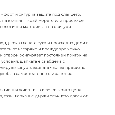
омфорт и сигурна защита под слънцето.
 на къмпинг, край морето или просто се
ологични материи, за да осигури
 поддържа главата суха и прохладна дори в
жата ти от изгаряне и преждевременно
ни отвори осигуряват постоянен приток на
 условия, шапката е снабдена с
улируем шнур в задната част за прецизно
 джоб за самостоятелно съхранение
активния живот и за всички, които ценят
та, тази шапка ще държи слънцето далеч от