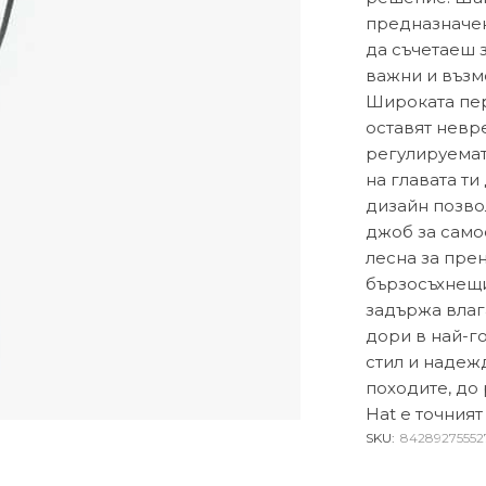
предназначен
да съчетаеш 
важни и възм
Широката пер
оставят невр
регулируемат
на главата ти
дизайн позво
джоб за само
лесна за пре
бързосъхнещи
задържа влаг
дори в най-г
стил и надежд
походите, до 
Hat е точният
SKU:
84289275552