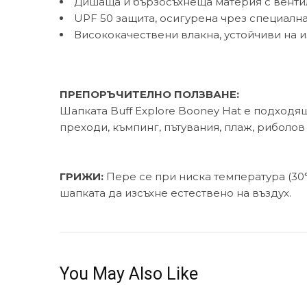
Дишаща и бързосъхнеща материя с вент
UPF 50 защита, осигурена чрез специалн
Висококачествени влакна, устойчиви на
ПРЕПОРЪЧИТЕЛНО ПОЛЗВАНЕ:
Шапката Buff Explore Booney Hat е подходя
преходи, къмпинг, пътувания, плаж, риболов
ГРИЖИ:
Пере се при ниска температура (30°
шапката да изсъхне естествено на въздух.
You May Also Like