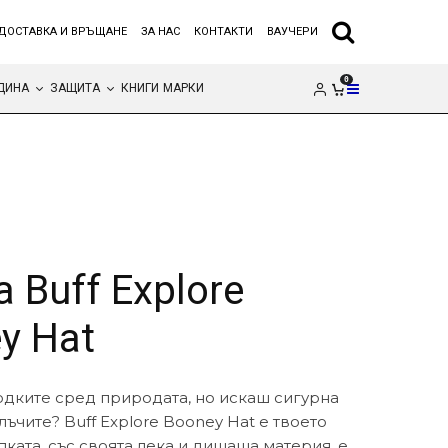
ДОСТАВКА И ВРЪЩАНЕ
ЗА НАС
КОНТАКТИ
ВАУЧЕРИ
0
ДИНА
ЗАЩИТА
КНИГИ
МАРКИ
 Buff Explore
y Hat
дките сред природата, но искаш сигурна
лъчите? Buff Explore Booney Hat е твоето
ката, със своята лека и дишаща материя, е