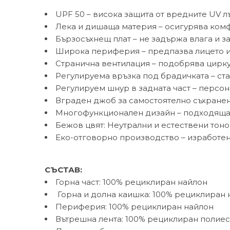
UPF 50 – висока защита от вредните UV л
Лека и дишаща материя – осигурява ком
Бързосъхнещ плат – не задържа влага и 
Широка периферия – предпазва лицето и
Странична вентилация – подобрява цирку
Регулируема връзка под брадичката – ст
Регулируем шнур в задната част – персо
Вграден джоб за самостоятелно съхранен
Многофункционален дизайн – подходяща з
Бежов цвят: Неутрални и естествени тон
Еко-отговорно производство
– изработен
СЪСТАВ:
Горна част: 100% рециклиран найлон
Горна и долна каишка: 100% рециклиран 
Периферия: 100% рециклиран найлон
Вътрешна лента: 100% рециклиран полие