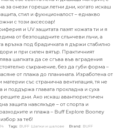
а за онези горещи летни дни, когато искаш
защита, стил и фукнционалост – еднакво
ожни с този аксесоар!
иферия и UV защитата пазят кожата ти и я
едима от безпощадните слънчеви лъчи, а
а връзка под брадичката я държи стабилно
 дори и при силен вятър. Практичният
лява шапката да се сгъва във вградения
стоятелно съхранение, без да губи форма –
насяне от плажа до планината. Изработена от
 материи със странична вентилация, тя не
а и поддържа главата прохладна и суха
орещите дни. Ако искаш авантюристичен
на защита навсякъде – от спорта и
разходките и плажа – Buff Explore Booney
 избор за теб!
74
Tags:
BUFF
Шапки и шалове
Brand:
BUFF