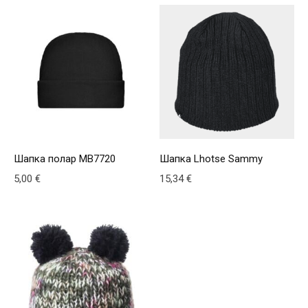
Шапка полар MB7720
Шапка Lhotse Sammy
5,00
€
15,34
€
This product has multiple variants. The options may be
This product has multiple v