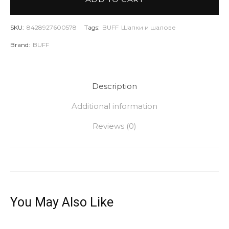
SKU:
8428927600578
Tags:
BUFF
Шапки и шалове
Brand:
BUFF
Description
Additional information
Reviews (0)
You May Also Like