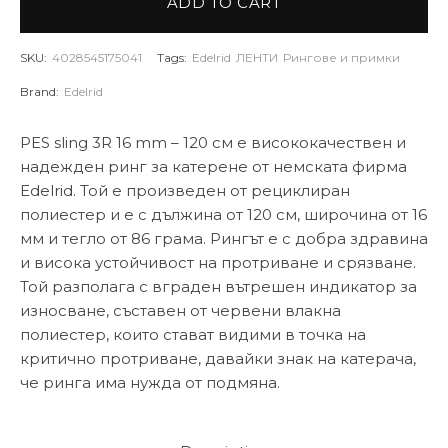
ADD TO CART
SKU:
4028545175041
Tags:
Edelrid
ЛЕНТИ
Рингове и примки
Brand:
Edelrid
PES sling 3R 16 mm – 120 см е висококачествен и
надежден ринг за катерене от немската фирма
Edelrid. Той е произведен от рециклиран
полиестер и е с дължина от 120 см, широчина от 16
мм и тегло от 86 грама. Рингът е с добра здравина
и висока устойчивост на протриване и срязване.
Той разполага с вграден вътрешен индикатор за
износване, съставен от червени влакна
полиестер, които стават видими в точка на
критично протриване, давайки знак на катерача,
че ринга има нужда от подмяна.