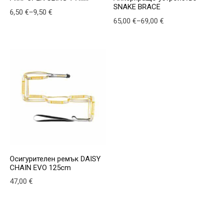
SNAKE BRACE
Price range: 6,50 € through 9,50 €
6,50
€
–
9,50
€
Price range: 65,00 € through 69,0
65,00
€
–
69,00
€
This product has multiple variants. The options may be
This product has multiple v
Осигурителен ремък DAISY
CHAIN EVO 125cm
47,00
€