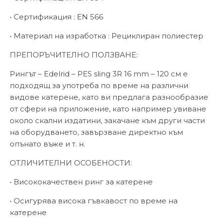
• Сертификация : EN 566
• Материал на изработка : Рециклиран полиестер
ПРЕПОРЪЧИТЕЛНО ПОЛЗВАНЕ:
Рингът – Edelrid – PES sling 3R 16 mm – 120 см е
подходящ за употреба по време на различни
видове катерене, като ви предлага разнообразие
от сфери на приложение, като например увиване
около скални издатини, закачане към други части
на оборудването, завързване директно към
опънато въже и т. н.
ОТЛИЧИТЕЛНИ ОСОБЕНОСТИ:
• Висококачествен ринг за катерене
• Осигурява висока гъвкавост по време на
катерене