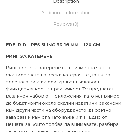
Description
Additional information
Reviews (0)
EDELRID – PES SLING 3R 16 MM – 120 СМ
РИНГ ЗА КАТЕРЕНЕ
Ринговете за катерене са неизменна част от
екипировката на всеки катерач. Те допълват
арсенала ви и ви осигуряват гъвкавост,
функционалност и практичност. Те предлагат
различен набор от приложения, като например
да бъдат увити около скални издатини, закачени
към други части на оборудването, директно
завързани към опънато въже и т. н. Едно от
нещата, за които трябва да внимавате, разбира
се, е, тяхното качество и надеждност.