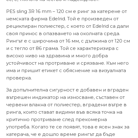
PES sling 3R 16 mm – 120 см е ринг за катерене от
немската фирма Edelrid. Той е произведен от
рециклиран полиестер, с което от Edelrid са дали
своя принос в опазването на околната среда.
Рингът е с широчина от 16 мм, с дължина от 120 см
и с тегло от 86 грама. Той се характеризира с
високо ниво на здравина и много добра
устойчивост на протриване и срязване. Към него
има и пришит етикет с обяснение на визуалната
проверка.
За допълнителна сигурност е добавен и вграден
вътрешен индикатор на износване, съставен от
червени влакна от полиестер, вградени вътре в
ринга, които стават видими във всяка точка на
критично протриване след прекомерна
употреба. Когато те се появят, това е ясен знак за
катерача, че е дошло време рингът да бъде