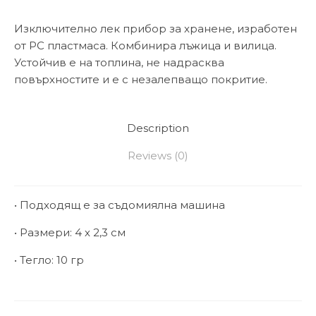
Изключително лек прибор за хранене, изработен
от PC пластмаса. Комбинира лъжица и вилица.
Устойчив е на топлина, не надрасква
повърхностите и е с незалепващо покритие.
Description
Reviews (0)
• Подходящ е за съдомиялна машина
• Размери: 4 х 2,3 см
• Тегло: 10 гр