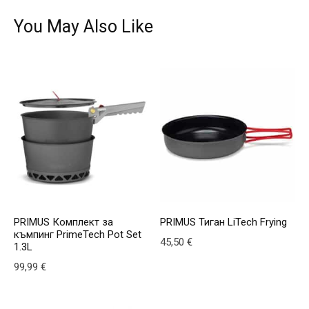
You May Also Like
PRIMUS Комплект за
PRIMUS Тиган LiTech Frying
къмпинг PrimeTech Pot Set
45,50
€
1.3L
99,99
€