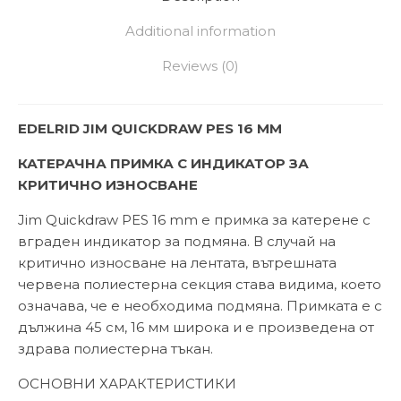
Additional information
Reviews (0)
EDELRID JIM QUICKDRAW PES 16 MM
КАТЕРАЧНА ПРИМКА С ИНДИКАТОР ЗА
КРИТИЧНО ИЗНОСВАНЕ
Jim Quickdraw PES 16 mm е примка за катерене с
вграден индикатор за подмяна. В случай на
критично износване на лентата, вътрешната
червена полиестерна секция става видима, което
означава, че е необходима подмяна. Примката е с
дължина 45 см, 16 мм широка и е произведена от
здрава полиестерна тъкан.
ОСНОВНИ ХАРАКТЕРИСТИКИ