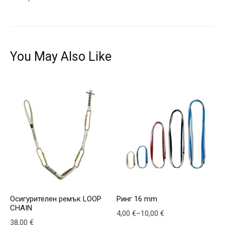
You May Also Like
Осигурителен ремък LOOP
Ринг 16 mm
CHAIN
Price range: 4,00 € through 10,00
4,00
€
–
10,00
€
38,00
€
This product has multiple v