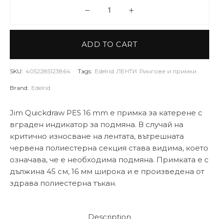
Примка Edelrid Jim Quickdraw 
ADD TO CART
SKU:
4052285123864
Tags:
Edelrid
ЛЕНТИ
Рингове и примки
Brand:
Edelrid
Jim Quickdraw PES 16 mm е примка за катерене с
вграден индикатор за подмяна. В случай на
критично износване на лентата, вътрешната
червена полиестерна секция става видима, което
означава, че е необходима подмяна. Примката е с
дължина 45 см, 16 мм широка и е произведена от
здрава полиестерна тъкан.
Description