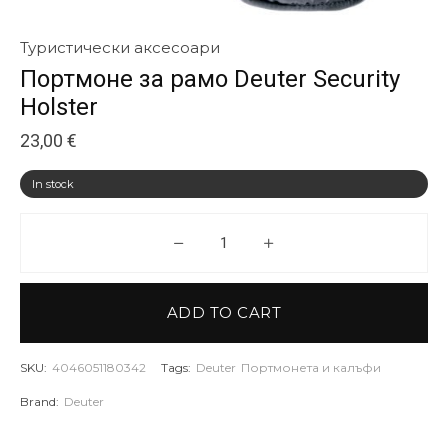
Туристически аксесоари
Портмоне за рамо Deuter Security
Holster
23,00
€
In stock
Портмоне за рамо Deuter Securi
ADD TO CART
SKU:
4046051180342
Tags:
Deuter
Портмонета и калъфи
Brand:
Deuter