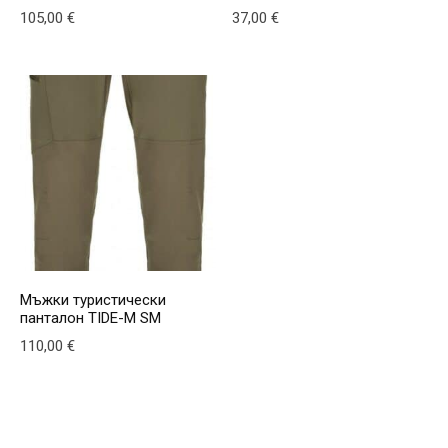
105,00
€
37,00
€
This product has multiple variants. The options may be
This product has multiple v
Мъжки туристически
панталон TIDE-M SM
110,00
€
This product has multiple variants. The options may be