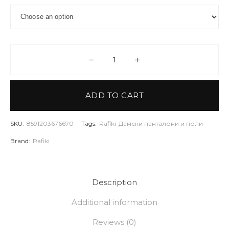
Панталон Rafiki Womens Pants
ADD TO CART
SKU:
8591203676670
Tags:
Rafiki
Дамски панталони и поли
Brand:
Rafiki
Description
Additional information
Reviews (0)