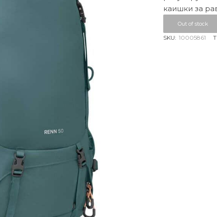
каишки за ра
Out of stock
SKU:
10005861
T