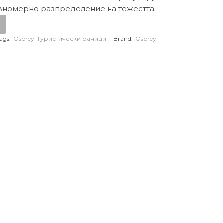
вномерно разпределение на тежестта.
ags:
Osprey
Туристически раници
Brand:
Osprey