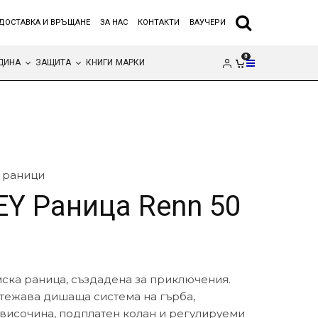
ДОСТАВКА И ВРЪЩАНЕ
ЗА НАС
КОНТАКТИ
ВАУЧЕРИ
0
ДИНА
ЗАЩИТА
КНИГИ
МАРКИ
 раници
Y Раница Renn 50
мска раница, създадена за приключения.
тежава дишаща система на гърба,
височина, подплатен колан и регулируеми