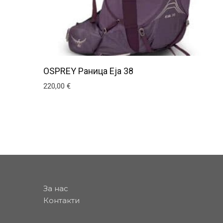
OSPREY Раница Eja 38
220,00
€
This product has multiple variants. The optio
За нас
Контакти