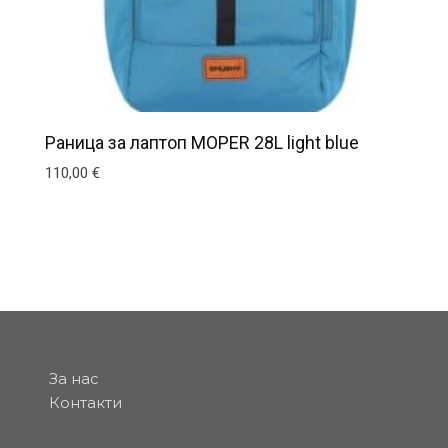
Раница за лаптоп MOPER 28L light blue
110,00
€
ns may be chosen on the product page
За нас
Контакти