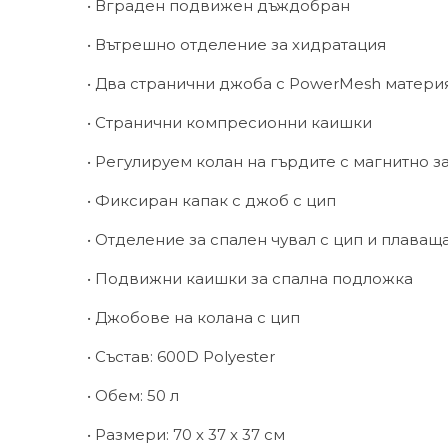
• Вграден подвижен дъждобран
• Вътрешно отделение за хидратация
• Два странични джоба с PowerMesh матери
• Странични компресионни каишки
• Регулируем колан на гърдите с магнитно 
• Фиксиран капак с джоб с цип
• Отделение за спален чувал с цип и плава
• Подвижни каишки за спална подложка
• Джобове на колана с цип
• Състав: 600D Polyester
• Обем: 50 л
• Размери: 70 х 37 х 37 см