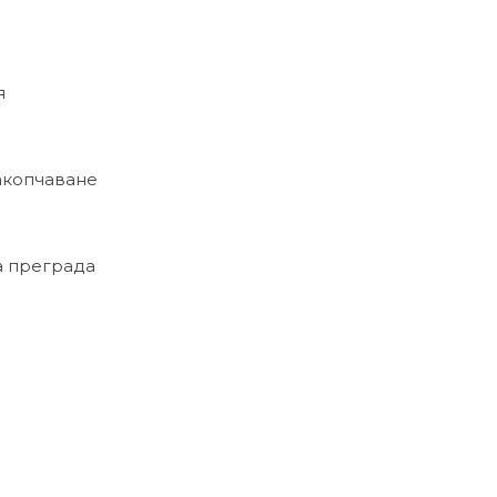
я
закопчаване
ща преграда