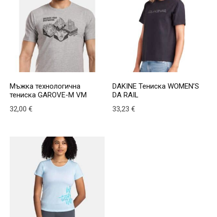
Мъжка технологична
DAKINE Тениска WOMEN’S
тениска GAROVE-M VM
DA RAIL
32,00
€
33,23
€
This product has multiple variants. The options may be
This product has multiple v