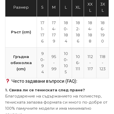
XX
3X
Размер
S
M
L
XL
L
L
17
17
18
18
18
18
1-
4-
0-
2-
4-
6-
Ръст (cm)
17
17
18
18
18
19
6
9
4
6
8
0
9
10
Гръдна
95
10
112
118
0-
0-
обиколка
-
6-
-
-
9
10
(cm)
99
111
117
123
4
5
Често задавани въпроси (FAQ):
1. Свива ли се тениската след пране?
Благодарение на съдържанието на полиестер,
тениската запазва формата си много по-добре от
100% памучните модели и има минимално