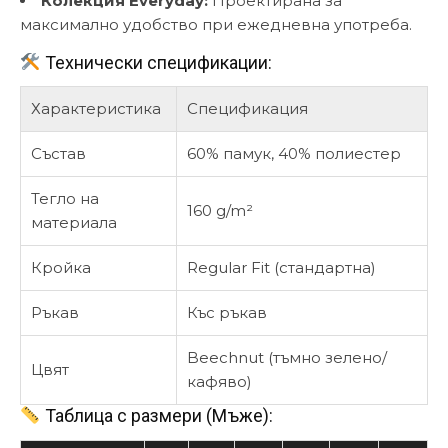
Колекция Everyday:
Проектирана за
максимално удобство при ежедневна употреба.
Технически спецификации:
Характеристика
Спецификация
Състав
60% памук, 40% полиестер
Тегло на
160 g/m²
материала
Кройка
Regular Fit (стандартна)
Ръкав
Къс ръкав
Beechnut (тъмно зелено/
Цвят
кафяво)
Таблица с размери (Мъже):