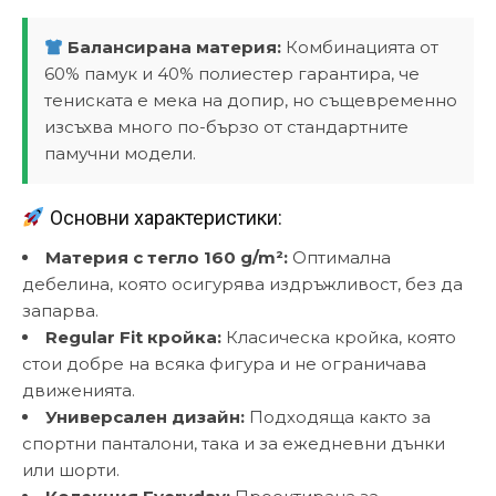
Балансирана материя:
Комбинацията от
60% памук и 40% полиестер гарантира, че
тениската е мека на допир, но същевременно
изсъхва много по-бързо от стандартните
памучни модели.
Основни характеристики:
Материя с тегло 160 g/m²:
Оптимална
дебелина, която осигурява издръжливост, без да
запарва.
Regular Fit кройка:
Класическа кройка, която
стои добре на всяка фигура и не ограничава
движенията.
Универсален дизайн:
Подходяща както за
спортни панталони, така и за ежедневни дънки
или шорти.