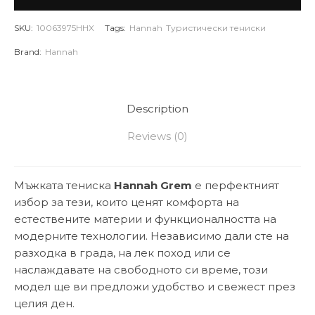
SKU:
10063975HHX
Tags:
Hannah
Туристически тениски
Brand:
Hannah
Description
Reviews (0)
Мъжката тениска
Hannah Grem
е перфектният
избор за тези, които ценят комфорта на
естествените материи и функционалността на
модерните технологии. Независимо дали сте на
разходка в града, на лек поход или се
наслаждавате на свободното си време, този
модел ще ви предложи удобство и свежест през
целия ден.