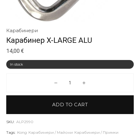
Карабинери
Карабинер X-LARGE ALU
14,00
€
In stock
Карабинер X-LARGE ALU quant
ADD TO CART
SKU:
ALP2990
Tags:
Kong
Карабинери / Майони
Карабинери / Примки