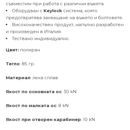
съвместим при работа с различни въжета.
Оборудван с
Keylock
система, която
предотвратява захващане на въжето и болтовете.
Висококачествен продукт, напълно разработен
и произведен в Италия.
Тествано индивидуално.
Цвят:
полиран
Тегло
: 85 гр.
Материал
: лека сплав
Якост по основната ос
: 30 kN
Якост по малката ос
: 8 kN
Якост при отворен карабинер
: 10 kN