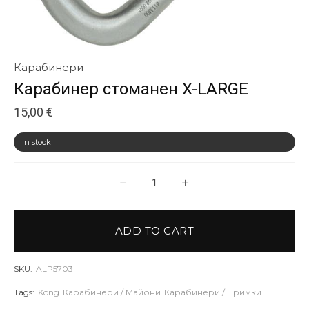
Карабинери
Карабинер стоманен X-LARGE
15,00
€
In stock
Карабинер стоманен X-LARGE 
ADD TO CART
SKU:
ALP5703
Tags:
Kong
Карабинери / Майони
Карабинери / Примки