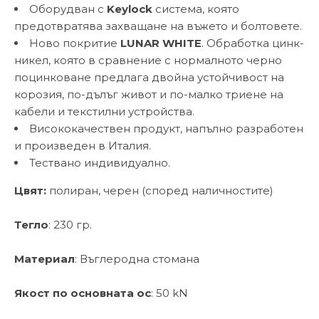
Оборудван с
Keylock
система, която
предотвратява захващане на въжето и болтовете.
Ново покритие
LUNAR WHITE
. Обработка цинк-
никел, която в сравнение с нормалното черно
поцинковане предлага двойна устойчивост на
корозия, по-дълъг живот и по-малко триене на
кабели и текстилни устройства.
Висококачествен продукт, напълно разработен
и произведен в Италия.
Тествано индивидуално.
Цвят:
полиран, черен (според наличностите)
Тегло
: 230 гр.
Материал
: Въглеродна стомана
Якост по основната ос
: 50 kN