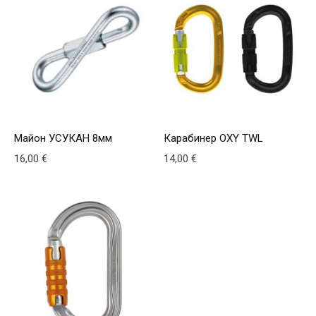
Майон УСУКАН 8мм
Карабинер OXY TWL
16,00
€
14,00
€
This product has multiple v